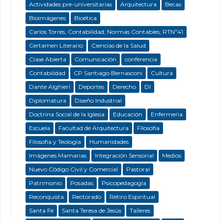
Actividades pre-universitarias
Arquitectura
Becas
Bioimágenes
Bioética
Carlos Torres; Contabilidad; Normas Contables; RTNº41
Certamen Literario
Ciencias de la Salud
Clase Abierta
Comunicación
conferencia
Contabilidad
CP Santiago Bernasconi
Cultura
Dante Alghieri
Deportes
Derecho
DI
Diplomatura
Diseño Industrial
Doctrina Social de la Iglesia
Educación
Enfermeria
Escuela
Facultad de Arquitectura
Filosofía
Filosofía y Teología
Humanidades
Imágenes Mamarias
Integración Sensorial
Medios
Nuevo Código Civil y Comercial
Pastoral
Patrimonio
Posadas
Psicopedagogía
Reconquista
Rectorado
Retiro Espiritual
Santa Fe
Santa Teresa de Jesús
Talleres