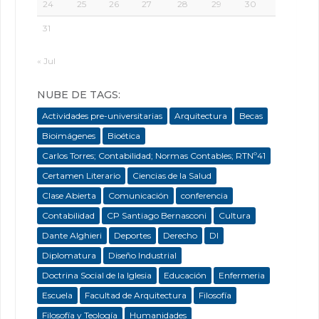
24
25
26
27
28
29
30
31
« Jul
NUBE DE TAGS:
Actividades pre-universitarias
Arquitectura
Becas
Bioimágenes
Bioética
Carlos Torres; Contabilidad; Normas Contables; RTNº41
Certamen Literario
Ciencias de la Salud
Clase Abierta
Comunicación
conferencia
Contabilidad
CP Santiago Bernasconi
Cultura
Dante Alghieri
Deportes
Derecho
DI
Diplomatura
Diseño Industrial
Doctrina Social de la Iglesia
Educación
Enfermeria
Escuela
Facultad de Arquitectura
Filosofía
Filosofía y Teología
Humanidades