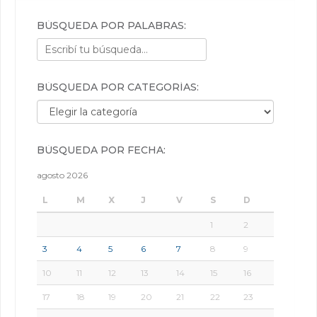
BÚSQUEDA POR PALABRAS:
BÚSQUEDA POR CATEGORÍAS:
Búsqueda por categorías:
BÚSQUEDA POR FECHA:
agosto 2026
L
M
X
J
V
S
D
1
2
3
4
5
6
7
8
9
10
11
12
13
14
15
16
17
18
19
20
21
22
23