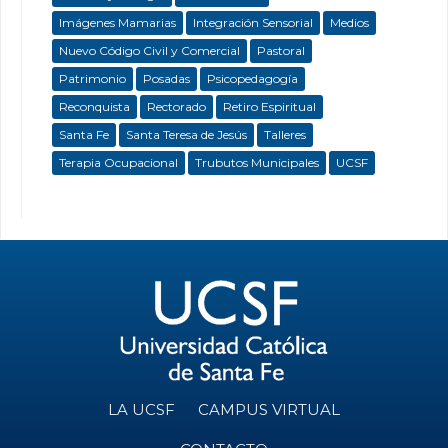
Imágenes Mamarias
Integración Sensorial
Medios
Nuevo Código Civil y Comercial
Pastoral
Patrimonio
Posadas
Psicopedagogía
Reconquista
Rectorado
Retiro Espiritual
Santa Fe
Santa Teresa de Jesús
Talleres
Terapia Ocupacional
Trubutos Municipales
UCSF
LA UCSF
CAMPUS VIRTUAL