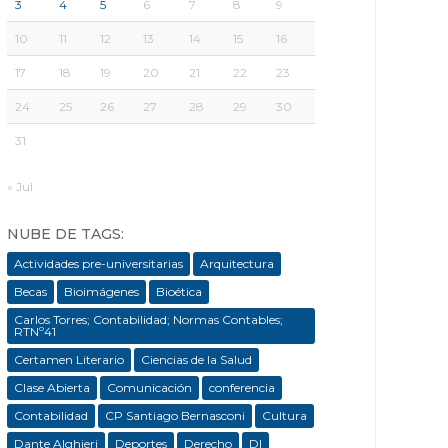
3
4
5
6
7
8
9
10
11
12
13
14
15
16
17
18
19
20
21
22
23
24
25
26
27
28
29
30
31
« Jul
NUBE DE TAGS:
Actividades pre-universitarias
Arquitectura
Becas
Bioimágenes
Bioética
Carlos Torres; Contabilidad; Normas Contables;
RTNº41
Certamen Literario
Ciencias de la Salud
Clase Abierta
Comunicación
conferencia
Contabilidad
CP Santiago Bernasconi
Cultura
Dante Alghieri
Deportes
Derecho
DI