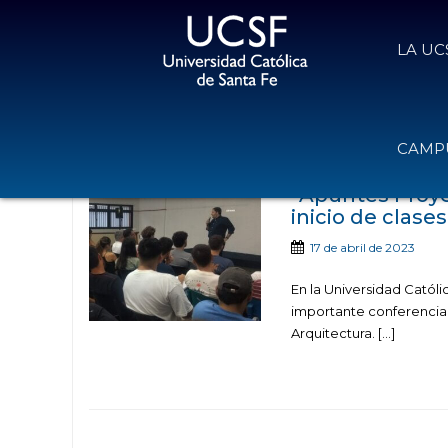
LA UC
Noticias publicadas co
CAMPU
“Apuntes Proyec
inicio de clase
17 de abril de 2023
En la Universidad Católi
importante conferencia c
Arquitectura. […]