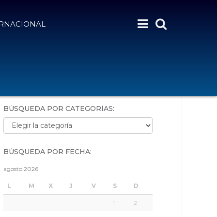
ERNACIONAL
BÚSQUEDA POR PALABRAS:
BÚSQUEDA POR CATEGORÍAS:
Búsqueda por categorías:
BÚSQUEDA POR FECHA:
agosto 2026
L
M
X
J
V
S
D
1
2