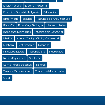
Diplomatura
Diseño Industrial
Doctrina Social de la Iglesia
Educación
Enfermeria
Escuela
Facultad de Arquitectura
Filosofía
Filosofía y Teología
Humanidades
Imágenes Mamarias
Integración Sensorial
Medios
Nuevo Código Civil y Comercial
Pastoral
Patrimonio
Posadas
Psicopedagogía
Reconquista
Rectorado
Retiro Espiritual
Santa Fe
Santa Teresa de Jesús
Talleres
Terapia Ocupacional
Trubutos Municipales
UCSF