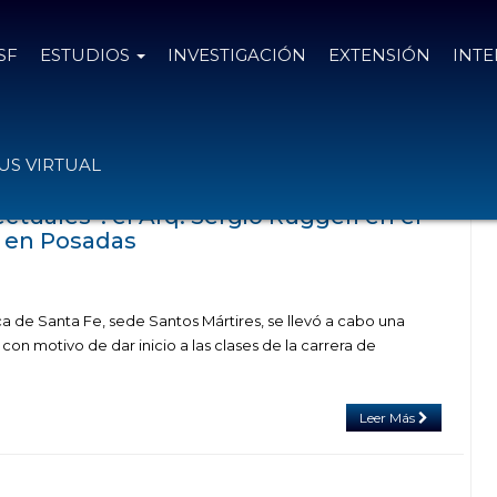
SF
ESTUDIOS
INVESTIGACIÓN
EXTENSIÓN
INT
n el tag apuntes proyectuales
S VIRTUAL
tuales”: el Arq. Sergio Ruggeri en el
s en Posadas
ca de Santa Fe, sede Santos Mártires, se llevó a cabo una
on motivo de dar inicio a las clases de la carrera de
Leer Más