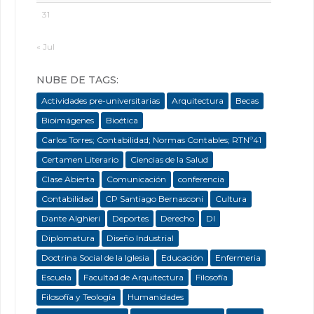
31
« Jul
NUBE DE TAGS:
Actividades pre-universitarias
Arquitectura
Becas
Bioimágenes
Bioética
Carlos Torres; Contabilidad; Normas Contables; RTNº41
Certamen Literario
Ciencias de la Salud
Clase Abierta
Comunicación
conferencia
Contabilidad
CP Santiago Bernasconi
Cultura
Dante Alghieri
Deportes
Derecho
DI
Diplomatura
Diseño Industrial
Doctrina Social de la Iglesia
Educación
Enfermeria
Escuela
Facultad de Arquitectura
Filosofía
Filosofía y Teología
Humanidades