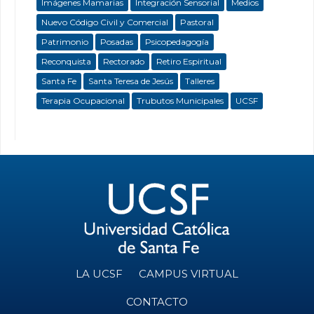
Imágenes Mamarias
Integración Sensorial
Medios
Nuevo Código Civil y Comercial
Pastoral
Patrimonio
Posadas
Psicopedagogía
Reconquista
Rectorado
Retiro Espiritual
Santa Fe
Santa Teresa de Jesús
Talleres
Terapia Ocupacional
Trubutos Municipales
UCSF
LA UCSF
CAMPUS VIRTUAL
CONTACTO