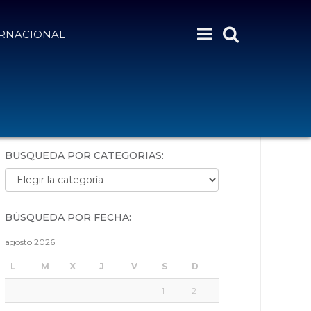
ERNACIONAL
BÚSQUEDA POR PALABRAS:
BÚSQUEDA POR CATEGORÍAS:
Búsqueda por categorías:
BÚSQUEDA POR FECHA:
agosto 2026
L
M
X
J
V
S
D
1
2