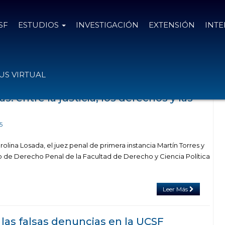
SF
ESTUDIOS
INVESTIGACIÓN
EXTENSIÓN
INT
 tag Asociación Civil Río Paraná
S VIRTUAL
s: entre la justicia, los derechos y las
5
olina Losada, el juez penal de primera instancia Martín Torres y
uto de Derecho Penal de la Facultad de Derecho y Ciencia Política
Leer Más
 las falsas denuncias en la UCSF