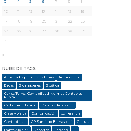
3
4
5
6
7
8
9
10
11
12
13
14
15
16
17
18
19
20
21
22
23
24
25
26
27
28
29
30
31
« Jul
NUBE DE TAGS:
Actividades pre-universitarias
Arquitectura
Becas
Bioimágenes
Bioética
Carlos Torres; Contabilidad; Normas Contables;
RTNº41
Certamen Literario
Ciencias de la Salud
Clase Abierta
Comunicación
conferencia
Contabilidad
CP Santiago Bernasconi
Cultura
Dante Alghieri
Deportes
Derecho
DI