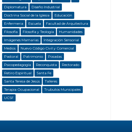
Diplomatura
Diseño Industrial
Doctrina Social de la Iglesia
Educación
Enfermeria
Escuela
Facultad de Arquitectura
Filosofía
Filosofía y Teología
Humanidades
Imágenes Mamarias
Integración Sensorial
Medios
Nuevo Código Civil y Comercial
Pastoral
Patrimonio
Posadas
Psicopedagogía
Reconquista
Rectorado
Retiro Espiritual
Santa Fe
Santa Teresa de Jesús
Talleres
Terapia Ocupacional
Trubutos Municipales
UCSF