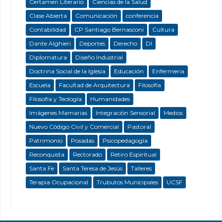
Certamen Literario
Ciencias de la Salud
Clase Abierta
Comunicación
conferencia
Contabilidad
CP Santiago Bernasconi
Cultura
Dante Alghieri
Deportes
Derecho
DI
Diplomatura
Diseño Industrial
Doctrina Social de la Iglesia
Educación
Enfermeria
Escuela
Facultad de Arquitectura
Filosofía
Filosofía y Teología
Humanidades
Imágenes Mamarias
Integración Sensorial
Medios
Nuevo Código Civil y Comercial
Pastoral
Patrimonio
Posadas
Psicopedagogía
Reconquista
Rectorado
Retiro Espiritual
Santa Fe
Santa Teresa de Jesús
Talleres
Terapia Ocupacional
Trubutos Municipales
UCSF