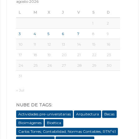
agosto 2026
L
M
X
J
V
S
D
1
2
3
4
5
6
7
8
9
10
11
12
13
14
15
16
17
18
19
20
21
22
23
24
25
26
27
28
29
30
31
« Jul
NUBE DE TAGS:
Actividades pre-universitarias
Arquitectura
Becas
Bioimágenes
Bioética
Carlos Torres; Contabilidad; Normas Contables; RTNº41