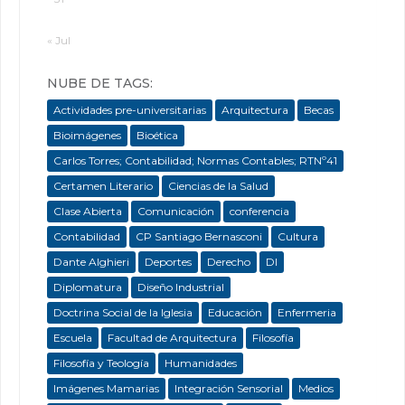
« Jul
NUBE DE TAGS:
Actividades pre-universitarias
Arquitectura
Becas
Bioimágenes
Bioética
Carlos Torres; Contabilidad; Normas Contables; RTNº41
Certamen Literario
Ciencias de la Salud
Clase Abierta
Comunicación
conferencia
Contabilidad
CP Santiago Bernasconi
Cultura
Dante Alghieri
Deportes
Derecho
DI
Diplomatura
Diseño Industrial
Doctrina Social de la Iglesia
Educación
Enfermeria
Escuela
Facultad de Arquitectura
Filosofía
Filosofía y Teología
Humanidades
Imágenes Mamarias
Integración Sensorial
Medios