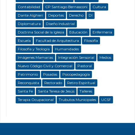
Contabilidad
CP Santiago Bernasconi
Cultura
Dante Alghieri
Deportes
Derecho
DI
Diplomatura
Diseño Industrial
Doctrina Social de la Iglesia
Educación
Enfermeria
Escuela
Facultad de Arquitectura
Filosofía
Filosofía y Teología
Humanidades
Imágenes Mamarias
Integración Sensorial
Medios
Nuevo Código Civil y Comercial
Pastoral
Patrimonio
Posadas
Psicopedagogía
Reconquista
Rectorado
Retiro Espiritual
Santa Fe
Santa Teresa de Jesús
Talleres
Terapia Ocupacional
Trubutos Municipales
UCSF