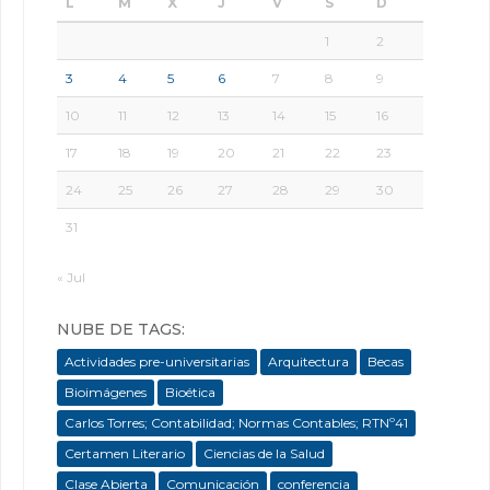
L
M
X
J
V
S
D
1
2
3
4
5
6
7
8
9
10
11
12
13
14
15
16
17
18
19
20
21
22
23
24
25
26
27
28
29
30
31
« Jul
NUBE DE TAGS:
Actividades pre-universitarias
Arquitectura
Becas
Bioimágenes
Bioética
Carlos Torres; Contabilidad; Normas Contables; RTNº41
Certamen Literario
Ciencias de la Salud
Clase Abierta
Comunicación
conferencia