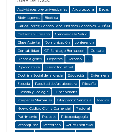
NUBE DE TAGS:
Actividades pre-universitarias
Arquitectura
Becas
Bioimágenes
Bioética
Carlos Torres; Contabilidad; Normas Contables; RTNº41
Certamen Literario
Ciencias de la Salud
Clase Abierta
Comunicación
conferencia
Contabilidad
CP Santiago Bernasconi
Cultura
Dante Alghieri
Deportes
Derecho
DI
Diplomatura
Diseño Industrial
Doctrina Social de la Iglesia
Educación
Enfermeria
Escuela
Facultad de Arquitectura
Filosofía
Filosofía y Teología
Humanidades
Imágenes Mamarias
Integración Sensorial
Medios
Nuevo Código Civil y Comercial
Pastoral
Patrimonio
Posadas
Psicopedagogía
Reconquista
Rectorado
Retiro Espiritual