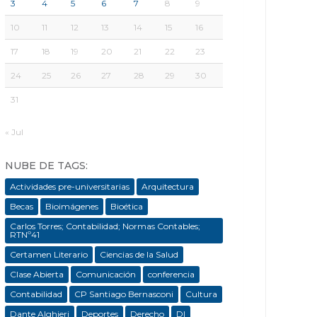
3
4
5
6
7
8
9
10
11
12
13
14
15
16
17
18
19
20
21
22
23
24
25
26
27
28
29
30
31
« Jul
NUBE DE TAGS:
Actividades pre-universitarias
Arquitectura
Becas
Bioimágenes
Bioética
Carlos Torres; Contabilidad; Normas Contables;
RTNº41
Certamen Literario
Ciencias de la Salud
Clase Abierta
Comunicación
conferencia
Contabilidad
CP Santiago Bernasconi
Cultura
Dante Alghieri
Deportes
Derecho
DI