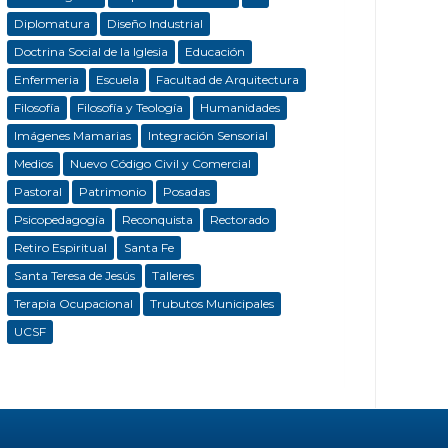
Diplomatura
Diseño Industrial
Doctrina Social de la Iglesia
Educación
Enfermeria
Escuela
Facultad de Arquitectura
Filosofía
Filosofía y Teología
Humanidades
Imágenes Mamarias
Integración Sensorial
Medios
Nuevo Código Civil y Comercial
Pastoral
Patrimonio
Posadas
Psicopedagogía
Reconquista
Rectorado
Retiro Espiritual
Santa Fe
Santa Teresa de Jesús
Talleres
Terapia Ocupacional
Trubutos Municipales
UCSF