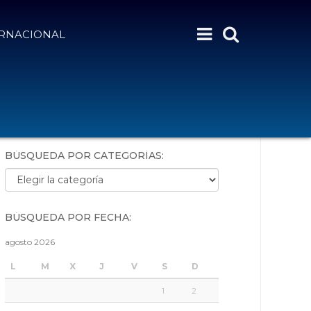
ERNACIONAL
BÚSQUEDA POR PALABRAS:
BÚSQUEDA POR CATEGORÍAS:
Búsqueda por categorías:
BÚSQUEDA POR FECHA:
agosto 2026
L
M
X
J
V
S
D
1
2