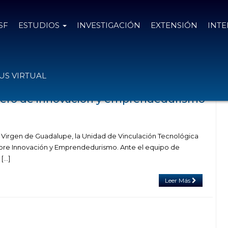
SF
ESTUDIOS
INVESTIGACIÓN
EXTENSIÓN
INT
as con el tag carbonell
S VIRTUAL
llero de innovación y emprendedurismo
de Virgen de Guadalupe, la Unidad de Vinculación Tecnológica
obre Innovación y Emprendedurismo. Ante el equipo de
[…]
Leer Más