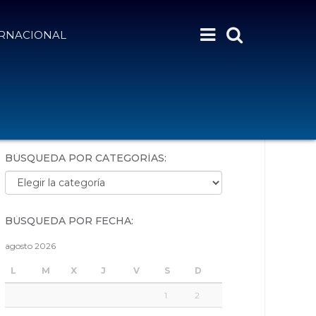
ERNACIONAL
BÚSQUEDA POR PALABRAS:
BÚSQUEDA POR CATEGORÍAS:
Búsqueda por categorías:
BÚSQUEDA POR FECHA:
agosto 2026
L
M
X
J
V
S
D
1
2