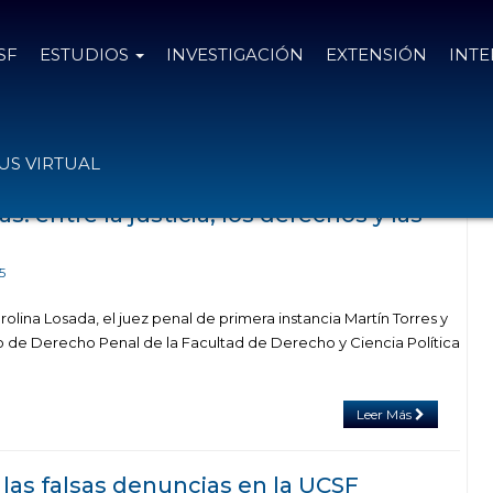
SF
ESTUDIOS
INVESTIGACIÓN
EXTENSIÓN
INT
con el tag carolina losada
S VIRTUAL
s: entre la justicia, los derechos y las
5
olina Losada, el juez penal de primera instancia Martín Torres y
uto de Derecho Penal de la Facultad de Derecho y Ciencia Política
Leer Más
 las falsas denuncias en la UCSF