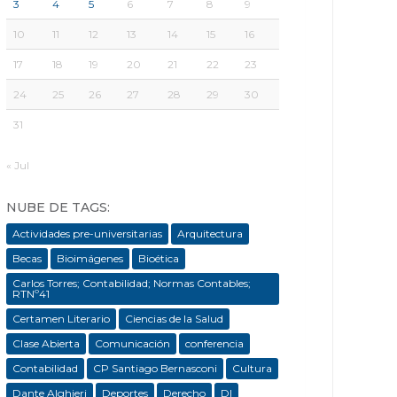
3
4
5
6
7
8
9
10
11
12
13
14
15
16
17
18
19
20
21
22
23
24
25
26
27
28
29
30
31
« Jul
NUBE DE TAGS:
Actividades pre-universitarias
Arquitectura
Becas
Bioimágenes
Bioética
Carlos Torres; Contabilidad; Normas Contables;
RTNº41
Certamen Literario
Ciencias de la Salud
Clase Abierta
Comunicación
conferencia
Contabilidad
CP Santiago Bernasconi
Cultura
Dante Alghieri
Deportes
Derecho
DI