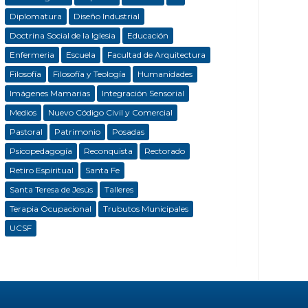
Diplomatura
Diseño Industrial
Doctrina Social de la Iglesia
Educación
Enfermeria
Escuela
Facultad de Arquitectura
Filosofía
Filosofía y Teología
Humanidades
Imágenes Mamarias
Integración Sensorial
Medios
Nuevo Código Civil y Comercial
Pastoral
Patrimonio
Posadas
Psicopedagogía
Reconquista
Rectorado
Retiro Espiritual
Santa Fe
Santa Teresa de Jesús
Talleres
Terapia Ocupacional
Trubutos Municipales
UCSF