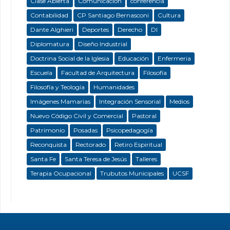
Clase Abierta
Comunicación
conferencia
Contabilidad
CP Santiago Bernasconi
Cultura
Dante Alghieri
Deportes
Derecho
DI
Diplomatura
Diseño Industrial
Doctrina Social de la Iglesia
Educación
Enfermeria
Escuela
Facultad de Arquitectura
Filosofía
Filosofía y Teología
Humanidades
Imágenes Mamarias
Integración Sensorial
Medios
Nuevo Código Civil y Comercial
Pastoral
Patrimonio
Posadas
Psicopedagogía
Reconquista
Rectorado
Retiro Espiritual
Santa Fe
Santa Teresa de Jesús
Talleres
Terapia Ocupacional
Trubutos Municipales
UCSF