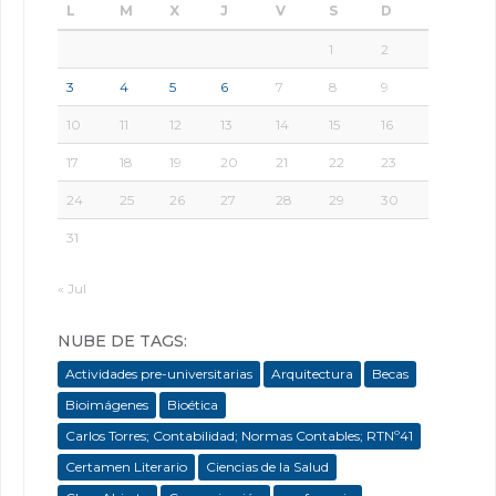
L
M
X
J
V
S
D
1
2
3
4
5
6
7
8
9
10
11
12
13
14
15
16
17
18
19
20
21
22
23
24
25
26
27
28
29
30
31
« Jul
NUBE DE TAGS:
Actividades pre-universitarias
Arquitectura
Becas
Bioimágenes
Bioética
Carlos Torres; Contabilidad; Normas Contables; RTNº41
Certamen Literario
Ciencias de la Salud