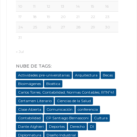
10
11
12
13
14
15
16
17
18
19
20
21
22
23
24
25
26
27
28
29
30
31
« Jul
NUBE DE TAGS:
Actividades pre-universitarias
Arquitectura
Becas
Bioimágenes
Bioética
Carlos Torres; Contabilidad; Normas Contables; RTNº41
Certamen Literario
Ciencias de la Salud
Clase Abierta
Comunicación
conferencia
Contabilidad
CP Santiago Bernasconi
Cultura
Dante Alghieri
Deportes
Derecho
DI
Diplomatura
Diseño Industrial