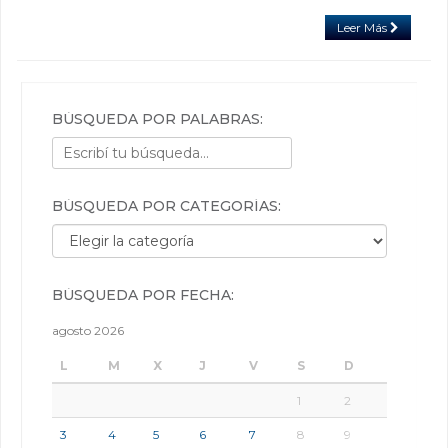
Leer Más
BÚSQUEDA POR PALABRAS:
BÚSQUEDA POR CATEGORÍAS:
Búsqueda por categorías:
BÚSQUEDA POR FECHA:
agosto 2026
L
M
X
J
V
S
D
1
2
3
4
5
6
7
8
9