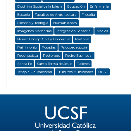
Doctrina Social de la Iglesia
Educación
Enfermeria
Escuela
Facultad de Arquitectura
Filosofía
Filosofía y Teología
Humanidades
Imágenes Mamarias
Integración Sensorial
Medios
Nuevo Código Civil y Comercial
Pastoral
Patrimonio
Posadas
Psicopedagogía
Reconquista
Rectorado
Retiro Espiritual
Santa Fe
Santa Teresa de Jesús
Talleres
Terapia Ocupacional
Trubutos Municipales
UCSF