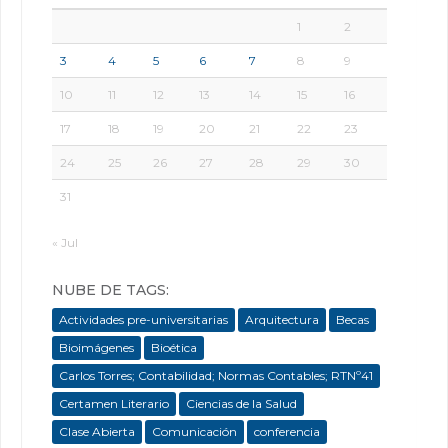
1
2
3
4
5
6
7
8
9
10
11
12
13
14
15
16
17
18
19
20
21
22
23
24
25
26
27
28
29
30
31
« Jul
NUBE DE TAGS:
Actividades pre-universitarias
Arquitectura
Becas
Bioimágenes
Bioética
Carlos Torres; Contabilidad; Normas Contables; RTNº41
Certamen Literario
Ciencias de la Salud
Clase Abierta
Comunicación
conferencia