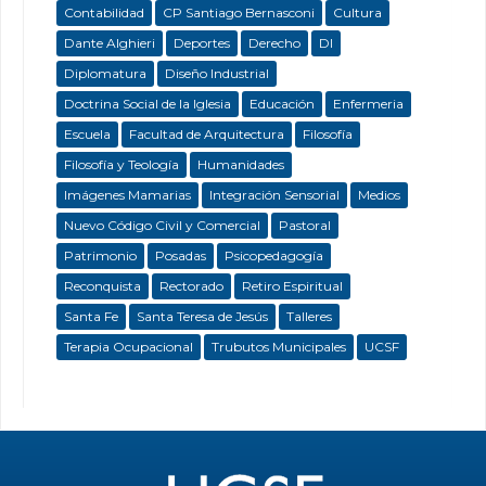
Contabilidad
CP Santiago Bernasconi
Cultura
Dante Alghieri
Deportes
Derecho
DI
Diplomatura
Diseño Industrial
Doctrina Social de la Iglesia
Educación
Enfermeria
Escuela
Facultad de Arquitectura
Filosofía
Filosofía y Teología
Humanidades
Imágenes Mamarias
Integración Sensorial
Medios
Nuevo Código Civil y Comercial
Pastoral
Patrimonio
Posadas
Psicopedagogía
Reconquista
Rectorado
Retiro Espiritual
Santa Fe
Santa Teresa de Jesús
Talleres
Terapia Ocupacional
Trubutos Municipales
UCSF