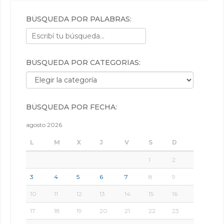
BÚSQUEDA POR PALABRAS:
BÚSQUEDA POR CATEGORÍAS:
Búsqueda por categorías:
BÚSQUEDA POR FECHA:
agosto 2026
L
M
X
J
V
S
D
1
2
3
4
5
6
7
8
9
10
11
12
13
14
15
16
17
18
19
20
21
22
23