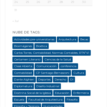
24
25
26
27
28
29
30
31
« Jul
NUBE DE TAGS:
Actividades pre-universitarias
Arquitectura
Becas
Bioimágenes
Bioética
Carlos Torres; Contabilidad; Normas Contables; RTNº41
Certamen Literario
Ciencias de la Salud
Clase Abierta
Comunicación
conferencia
Contabilidad
CP Santiago Bernasconi
Cultura
Dante Alghieri
Deportes
Derecho
DI
Diplomatura
Diseño Industrial
Doctrina Social de la Iglesia
Educación
Enfermeria
Escuela
Facultad de Arquitectura
Filosofía
Filosofía y Teología
Humanidades