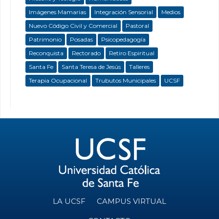
Imágenes Mamarias
Integración Sensorial
Medios
Nuevo Código Civil y Comercial
Pastoral
Patrimonio
Posadas
Psicopedagogía
Reconquista
Rectorado
Retiro Espiritual
Santa Fe
Santa Teresa de Jesús
Talleres
Terapia Ocupacional
Trubutos Municipales
UCSF
LA UCSF
CAMPUS VIRTUAL