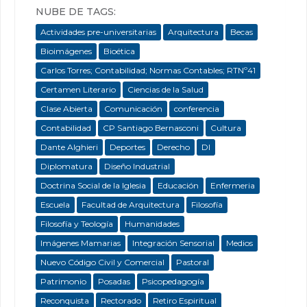
NUBE DE TAGS:
Actividades pre-universitarias
Arquitectura
Becas
Bioimágenes
Bioética
Carlos Torres; Contabilidad; Normas Contables; RTNº41
Certamen Literario
Ciencias de la Salud
Clase Abierta
Comunicación
conferencia
Contabilidad
CP Santiago Bernasconi
Cultura
Dante Alghieri
Deportes
Derecho
DI
Diplomatura
Diseño Industrial
Doctrina Social de la Iglesia
Educación
Enfermeria
Escuela
Facultad de Arquitectura
Filosofía
Filosofía y Teología
Humanidades
Imágenes Mamarias
Integración Sensorial
Medios
Nuevo Código Civil y Comercial
Pastoral
Patrimonio
Posadas
Psicopedagogía
Reconquista
Rectorado
Retiro Espiritual