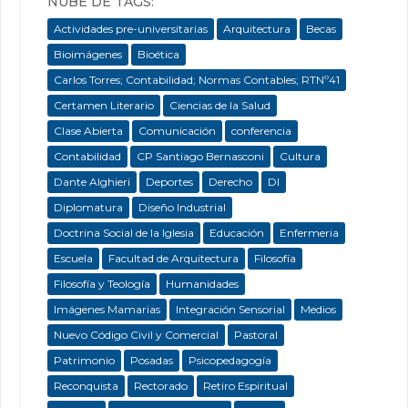
NUBE DE TAGS:
Actividades pre-universitarias
Arquitectura
Becas
Bioimágenes
Bioética
Carlos Torres; Contabilidad; Normas Contables; RTNº41
Certamen Literario
Ciencias de la Salud
Clase Abierta
Comunicación
conferencia
Contabilidad
CP Santiago Bernasconi
Cultura
Dante Alghieri
Deportes
Derecho
DI
Diplomatura
Diseño Industrial
Doctrina Social de la Iglesia
Educación
Enfermeria
Escuela
Facultad de Arquitectura
Filosofía
Filosofía y Teología
Humanidades
Imágenes Mamarias
Integración Sensorial
Medios
Nuevo Código Civil y Comercial
Pastoral
Patrimonio
Posadas
Psicopedagogía
Reconquista
Rectorado
Retiro Espiritual