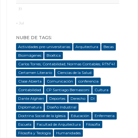
31
« Jul
NUBE DE TAGS:
Actividades pre-universitarias
Arquitectura
Becas
Bioimágenes
Bioética
Carlos Torres; Contabilidad; Normas Contables; RTNº41
Certamen Literario
Ciencias de la Salud
Clase Abierta
Comunicación
conferencia
Contabilidad
CP Santiago Bernasconi
Cultura
Dante Alghieri
Deportes
Derecho
DI
Diplomatura
Diseño Industrial
Doctrina Social de la Iglesia
Educación
Enfermeria
Escuela
Facultad de Arquitectura
Filosofía
Filosofía y Teología
Humanidades