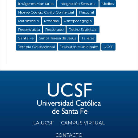
Imágenes Mamarias
Integración Sensorial
Medios
Nuevo Código Civil y Comercial
Pastoral
Patrimonio
Posadas
Psicopedagogía
Reconquista
Rectorado
Retiro Espiritual
Santa Fe
Santa Teresa de Jesús
Talleres
Terapia Ocupacional
Trubutos Municipales
UCSF
LA UCSF
CAMPUS VIRTUAL
CONTACTO