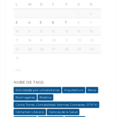
L
M
X
J
V
S
D
1
2
3
4
5
6
7
8
9
10
11
12
13
14
15
16
17
18
19
20
21
22
23
24
25
26
27
28
29
30
31
« Jul
NUBE DE TAGS:
Actividades pre-universitarias
Arquitectura
Becas
Bioimágenes
Bioética
Carlos Torres; Contabilidad; Normas Contables; RTNº41
Certamen Literario
Ciencias de la Salud