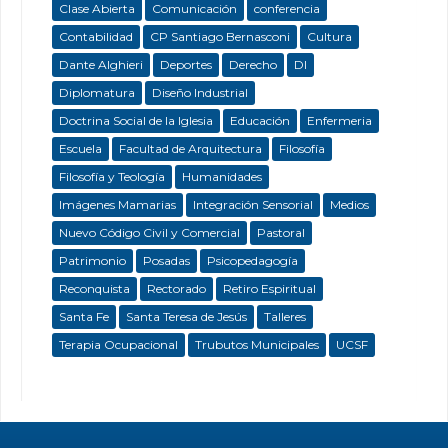
Clase Abierta
Comunicación
conferencia
Contabilidad
CP Santiago Bernasconi
Cultura
Dante Alghieri
Deportes
Derecho
DI
Diplomatura
Diseño Industrial
Doctrina Social de la Iglesia
Educación
Enfermeria
Escuela
Facultad de Arquitectura
Filosofía
Filosofía y Teología
Humanidades
Imágenes Mamarias
Integración Sensorial
Medios
Nuevo Código Civil y Comercial
Pastoral
Patrimonio
Posadas
Psicopedagogía
Reconquista
Rectorado
Retiro Espiritual
Santa Fe
Santa Teresa de Jesús
Talleres
Terapia Ocupacional
Trubutos Municipales
UCSF