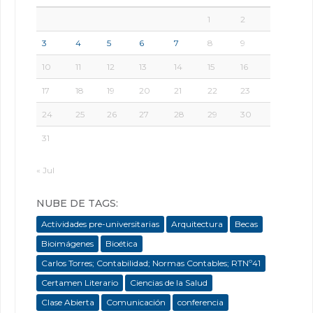
1
2
3
4
5
6
7
8
9
10
11
12
13
14
15
16
17
18
19
20
21
22
23
24
25
26
27
28
29
30
31
« Jul
NUBE DE TAGS:
Actividades pre-universitarias
Arquitectura
Becas
Bioimágenes
Bioética
Carlos Torres; Contabilidad; Normas Contables; RTNº41
Certamen Literario
Ciencias de la Salud
Clase Abierta
Comunicación
conferencia