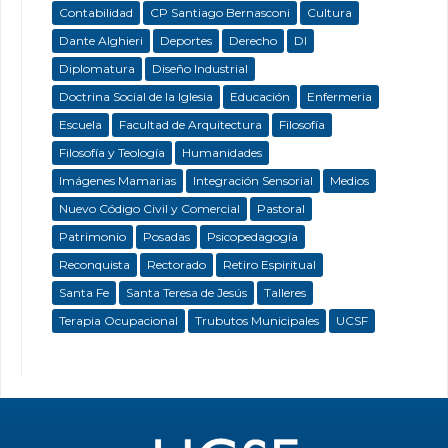
Contabilidad
CP Santiago Bernasconi
Cultura
Dante Alghieri
Deportes
Derecho
DI
Diplomatura
Diseño Industrial
Doctrina Social de la Iglesia
Educación
Enfermeria
Escuela
Facultad de Arquitectura
Filosofía
Filosofía y Teología
Humanidades
Imágenes Mamarias
Integración Sensorial
Medios
Nuevo Código Civil y Comercial
Pastoral
Patrimonio
Posadas
Psicopedagogía
Reconquista
Rectorado
Retiro Espiritual
Santa Fe
Santa Teresa de Jesús
Talleres
Terapia Ocupacional
Trubutos Municipales
UCSF