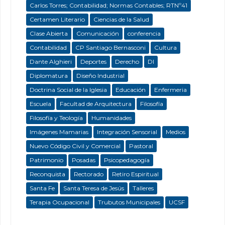
Carlos Torres; Contabilidad; Normas Contables; RTNº41
Certamen Literario
Ciencias de la Salud
Clase Abierta
Comunicación
conferencia
Contabilidad
CP Santiago Bernasconi
Cultura
Dante Alghieri
Deportes
Derecho
DI
Diplomatura
Diseño Industrial
Doctrina Social de la Iglesia
Educación
Enfermeria
Escuela
Facultad de Arquitectura
Filosofía
Filosofía y Teología
Humanidades
Imágenes Mamarias
Integración Sensorial
Medios
Nuevo Código Civil y Comercial
Pastoral
Patrimonio
Posadas
Psicopedagogía
Reconquista
Rectorado
Retiro Espiritual
Santa Fe
Santa Teresa de Jesús
Talleres
Terapia Ocupacional
Trubutos Municipales
UCSF