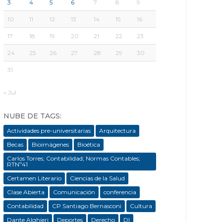
3
4
5
6
7
8
9
10
11
12
13
14
15
16
17
18
19
20
21
22
23
24
25
26
27
28
29
30
31
« Jul
NUBE DE TAGS:
Actividades pre-universitarias
Arquitectura
Becas
Bioimágenes
Bioética
Carlos Torres; Contabilidad; Normas Contables;
RTNº41
Certamen Literario
Ciencias de la Salud
Clase Abierta
Comunicación
conferencia
Contabilidad
CP Santiago Bernasconi
Cultura
Dante Alghieri
Deportes
Derecho
DI