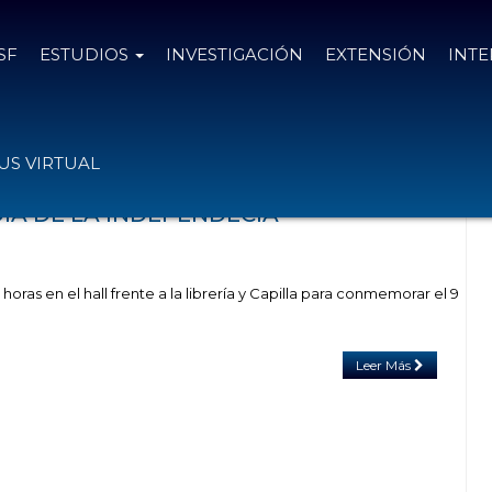
SF
ESTUDIOS
INVESTIGACIÓN
EXTENSIÓN
INT
 el tag día de la independecia
S VIRTUAL
ÍA DE LA INDEPENDECIA
horas en el hall frente a la librería y Capilla para conmemorar el 9
Leer Más