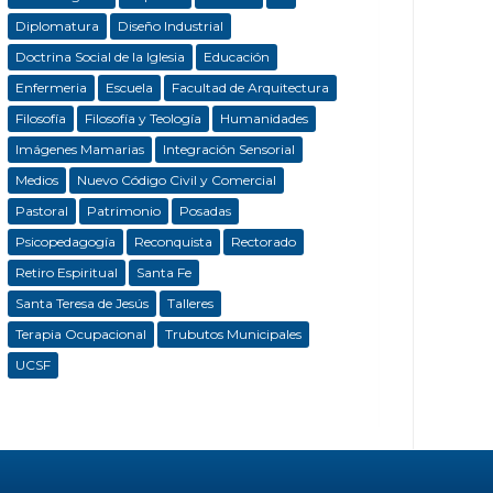
Diplomatura
Diseño Industrial
Doctrina Social de la Iglesia
Educación
Enfermeria
Escuela
Facultad de Arquitectura
Filosofía
Filosofía y Teología
Humanidades
Imágenes Mamarias
Integración Sensorial
Medios
Nuevo Código Civil y Comercial
Pastoral
Patrimonio
Posadas
Psicopedagogía
Reconquista
Rectorado
Retiro Espiritual
Santa Fe
Santa Teresa de Jesús
Talleres
Terapia Ocupacional
Trubutos Municipales
UCSF