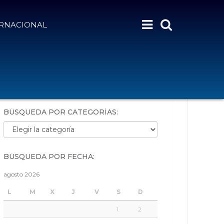
ERNACIONAL
BÚSQUEDA POR PALABRAS:
BÚSQUEDA POR CATEGORÍAS:
Búsqueda por categorías:
BÚSQUEDA POR FECHA:
agosto 2026
L
M
X
J
V
S
D
1
2