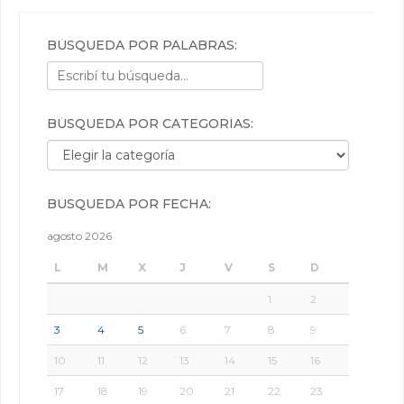
BÚSQUEDA POR PALABRAS:
BÚSQUEDA POR CATEGORÍAS:
Búsqueda por categorías:
BÚSQUEDA POR FECHA:
agosto 2026
L
M
X
J
V
S
D
1
2
3
4
5
6
7
8
9
10
11
12
13
14
15
16
17
18
19
20
21
22
23