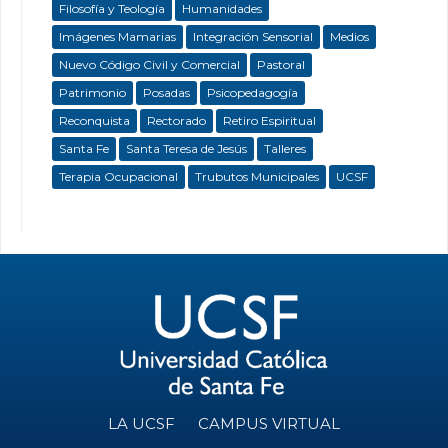
Filosofía y Teología
Humanidades
Imágenes Mamarias
Integración Sensorial
Medios
Nuevo Código Civil y Comercial
Pastoral
Patrimonio
Posadas
Psicopedagogía
Reconquista
Rectorado
Retiro Espiritual
Santa Fe
Santa Teresa de Jesús
Talleres
Terapia Ocupacional
Trubutos Municipales
UCSF
LA UCSF
CAMPUS VIRTUAL