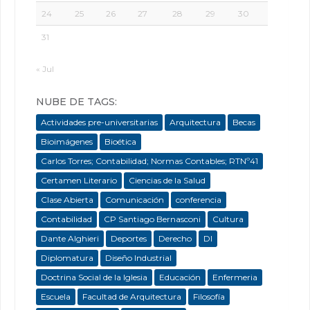
24
25
26
27
28
29
30
31
« Jul
NUBE DE TAGS:
Actividades pre-universitarias
Arquitectura
Becas
Bioimágenes
Bioética
Carlos Torres; Contabilidad; Normas Contables; RTNº41
Certamen Literario
Ciencias de la Salud
Clase Abierta
Comunicación
conferencia
Contabilidad
CP Santiago Bernasconi
Cultura
Dante Alghieri
Deportes
Derecho
DI
Diplomatura
Diseño Industrial
Doctrina Social de la Iglesia
Educación
Enfermeria
Escuela
Facultad de Arquitectura
Filosofía