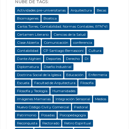
NUBE DE TAGS:
Actividades pre-universitarias
Arquitectura
Becas
Bioimágenes
Bioética
Carlos Torres; Contabilidad; Normas Contables; RTNº41
Certamen Literario
Ciencias de la Salud
Clase Abierta
Comunicación
conferencia
Contabilidad
CP Santiago Bernasconi
Cultura
Dante Alghieri
Deportes
Derecho
DI
Diplomatura
Diseño Industrial
Doctrina Social de la Iglesia
Educación
Enfermeria
Escuela
Facultad de Arquitectura
Filosofía
Filosofía y Teología
Humanidades
Imágenes Mamarias
Integración Sensorial
Medios
Nuevo Código Civil y Comercial
Pastoral
Patrimonio
Posadas
Psicopedagogía
Reconquista
Rectorado
Retiro Espiritual