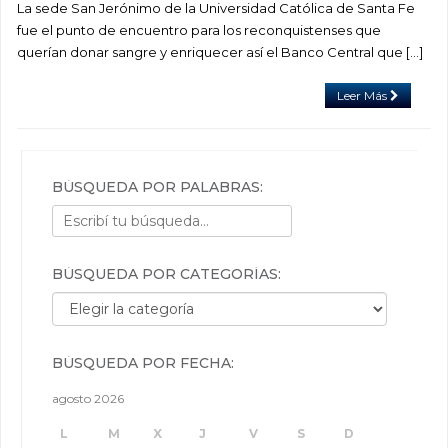
La sede San Jerónimo de la Universidad Católica de Santa Fe
fue el punto de encuentro para los reconquistenses que
querían donar sangre y enriquecer así el Banco Central que […]
Leer Más
BÚSQUEDA POR PALABRAS:
BÚSQUEDA POR CATEGORÍAS:
Búsqueda por categorías:
BÚSQUEDA POR FECHA:
agosto 2026
L
M
X
J
V
S
D