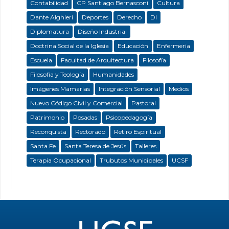
Contabilidad
CP Santiago Bernasconi
Cultura
Dante Alghieri
Deportes
Derecho
DI
Diplomatura
Diseño Industrial
Doctrina Social de la Iglesia
Educación
Enfermeria
Escuela
Facultad de Arquitectura
Filosofía
Filosofía y Teología
Humanidades
Imágenes Mamarias
Integración Sensorial
Medios
Nuevo Código Civil y Comercial
Pastoral
Patrimonio
Posadas
Psicopedagogía
Reconquista
Rectorado
Retiro Espiritual
Santa Fe
Santa Teresa de Jesús
Talleres
Terapia Ocupacional
Trubutos Municipales
UCSF