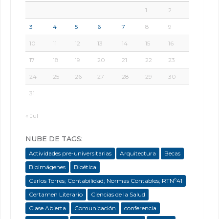
1
2
3
4
5
6
7
8
9
10
11
12
13
14
15
16
17
18
19
20
21
22
23
24
25
26
27
28
29
30
31
« Jul
NUBE DE TAGS:
Actividades pre-universitarias
Arquitectura
Becas
Bioimágenes
Bioética
Carlos Torres; Contabilidad; Normas Contables; RTNº41
Certamen Literario
Ciencias de la Salud
Clase Abierta
Comunicación
conferencia