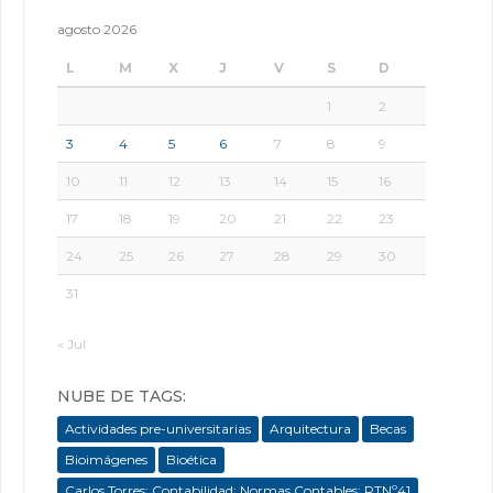
agosto 2026
L
M
X
J
V
S
D
1
2
3
4
5
6
7
8
9
10
11
12
13
14
15
16
17
18
19
20
21
22
23
24
25
26
27
28
29
30
31
« Jul
NUBE DE TAGS:
Actividades pre-universitarias
Arquitectura
Becas
Bioimágenes
Bioética
Carlos Torres; Contabilidad; Normas Contables; RTNº41