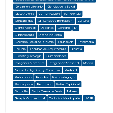
Certamen Literario
Ciencias de la Salud
Clase Abierta
Comunicación
conferencia
Contabilidad
CP Santiago Bernasconi
Cultura
Dante Alghieri
Deportes
Derecho
DI
Diplomatura
Diseño Industrial
Doctrina Social de la Iglesia
Educación
Enfermeria
Escuela
Facultad de Arquitectura
Filosofía
Filosofía y Teología
Humanidades
Imágenes Mamarias
Integración Sensorial
Medios
Nuevo Código Civil y Comercial
Pastoral
Patrimonio
Posadas
Psicopedagogía
Reconquista
Rectorado
Retiro Espiritual
Santa Fe
Santa Teresa de Jesús
Talleres
Terapia Ocupacional
Trubutos Municipales
UCSF