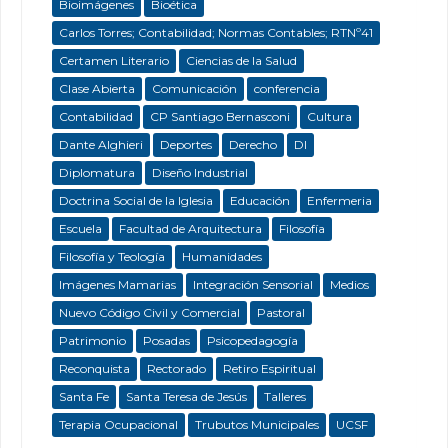
Bioimágenes
Bioética
Carlos Torres; Contabilidad; Normas Contables; RTNº41
Certamen Literario
Ciencias de la Salud
Clase Abierta
Comunicación
conferencia
Contabilidad
CP Santiago Bernasconi
Cultura
Dante Alghieri
Deportes
Derecho
DI
Diplomatura
Diseño Industrial
Doctrina Social de la Iglesia
Educación
Enfermeria
Escuela
Facultad de Arquitectura
Filosofía
Filosofía y Teología
Humanidades
Imágenes Mamarias
Integración Sensorial
Medios
Nuevo Código Civil y Comercial
Pastoral
Patrimonio
Posadas
Psicopedagogía
Reconquista
Rectorado
Retiro Espiritual
Santa Fe
Santa Teresa de Jesús
Talleres
Terapia Ocupacional
Trubutos Municipales
UCSF