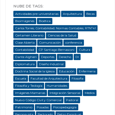
NUBE DE TAGS:
Actividades pre-universitarias
Arquitectura
Becas
Bioimágenes
Bioética
Carlos Torres; Contabilidad; Normas Contables; RTNº41
Certamen Literario
Ciencias de la Salud
Clase Abierta
Comunicación
conferencia
Contabilidad
CP Santiago Bernasconi
Cultura
Dante Alghieri
Deportes
Derecho
DI
Diplomatura
Diseño Industrial
Doctrina Social de la Iglesia
Educación
Enfermeria
Escuela
Facultad de Arquitectura
Filosofía
Filosofía y Teología
Humanidades
Imágenes Mamarias
Integración Sensorial
Medios
Nuevo Código Civil y Comercial
Pastoral
Patrimonio
Posadas
Psicopedagogía
Reconquista
Rectorado
Retiro Espiritual