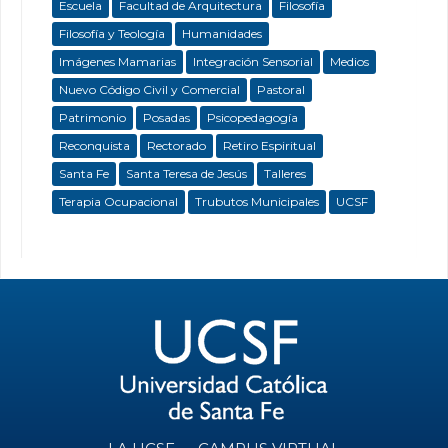
Escuela
Facultad de Arquitectura
Filosofía
Filosofía y Teología
Humanidades
Imágenes Mamarias
Integración Sensorial
Medios
Nuevo Código Civil y Comercial
Pastoral
Patrimonio
Posadas
Psicopedagogía
Reconquista
Rectorado
Retiro Espiritual
Santa Fe
Santa Teresa de Jesús
Talleres
Terapia Ocupacional
Trubutos Municipales
UCSF