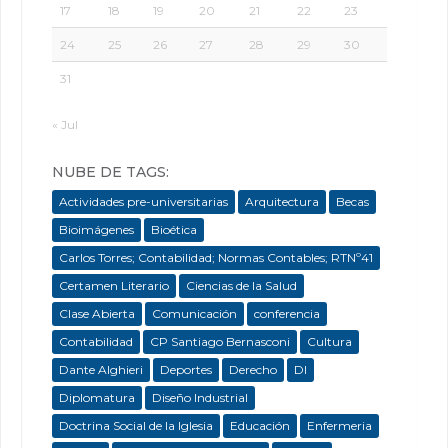
17
18
19
20
21
22
23
24
25
26
27
28
29
30
31
« Jul
NUBE DE TAGS:
Actividades pre-universitarias
Arquitectura
Becas
Bioimágenes
Bioética
Carlos Torres; Contabilidad; Normas Contables; RTNº41
Certamen Literario
Ciencias de la Salud
Clase Abierta
Comunicación
conferencia
Contabilidad
CP Santiago Bernasconi
Cultura
Dante Alghieri
Deportes
Derecho
DI
Diplomatura
Diseño Industrial
Doctrina Social de la Iglesia
Educación
Enfermeria