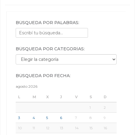
BÚSQUEDA POR PALABRAS:
BÚSQUEDA POR CATEGORÍAS:
Búsqueda por categorías:
BÚSQUEDA POR FECHA:
agosto 2026
L
M
X
J
V
S
D
1
2
3
4
5
6
7
8
9
10
11
12
13
14
15
16