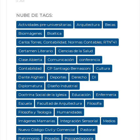
« Jul
NUBE DE TAGS:
Actividades pre-universitarias
Arquitectura
Becas
Bioimágenes
Bioética
Carlos Torres; Contabilidad; Normas Contables; RTNº41
Certamen Literario
Ciencias de la Salud
Clase Abierta
Comunicación
conferencia
Contabilidad
CP Santiago Bernasconi
Cultura
Dante Alghieri
Deportes
Derecho
DI
Diplomatura
Diseño Industrial
Doctrina Social de la Iglesia
Educación
Enfermeria
Escuela
Facultad de Arquitectura
Filosofía
Filosofía y Teología
Humanidades
Imágenes Mamarias
Integración Sensorial
Medios
Nuevo Código Civil y Comercial
Pastoral
Patrimonio
Posadas
Psicopedagogía