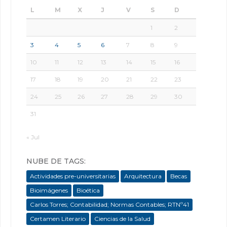
L
M
X
J
V
S
D
1
2
3
4
5
6
7
8
9
10
11
12
13
14
15
16
17
18
19
20
21
22
23
24
25
26
27
28
29
30
31
« Jul
NUBE DE TAGS:
Actividades pre-universitarias
Arquitectura
Becas
Bioimágenes
Bioética
Carlos Torres; Contabilidad; Normas Contables; RTNº41
Certamen Literario
Ciencias de la Salud