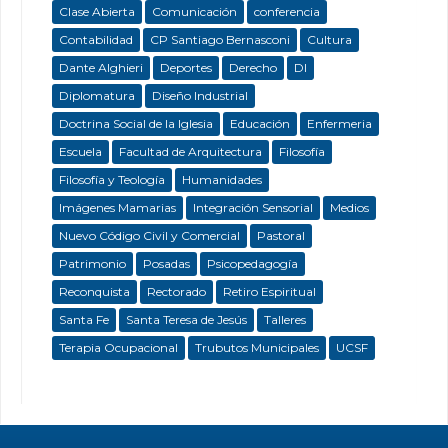
Clase Abierta
Comunicación
conferencia
Contabilidad
CP Santiago Bernasconi
Cultura
Dante Alghieri
Deportes
Derecho
DI
Diplomatura
Diseño Industrial
Doctrina Social de la Iglesia
Educación
Enfermeria
Escuela
Facultad de Arquitectura
Filosofía
Filosofía y Teología
Humanidades
Imágenes Mamarias
Integración Sensorial
Medios
Nuevo Código Civil y Comercial
Pastoral
Patrimonio
Posadas
Psicopedagogía
Reconquista
Rectorado
Retiro Espiritual
Santa Fe
Santa Teresa de Jesús
Talleres
Terapia Ocupacional
Trubutos Municipales
UCSF