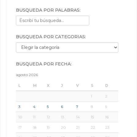
BÚSQUEDA POR PALABRAS:
BÚSQUEDA POR CATEGORÍAS:
Búsqueda por categorías:
BÚSQUEDA POR FECHA:
agosto 2026
L
M
X
J
V
S
D
1
2
3
4
5
6
7
8
9
10
11
12
13
14
15
16
17
18
19
20
21
22
23