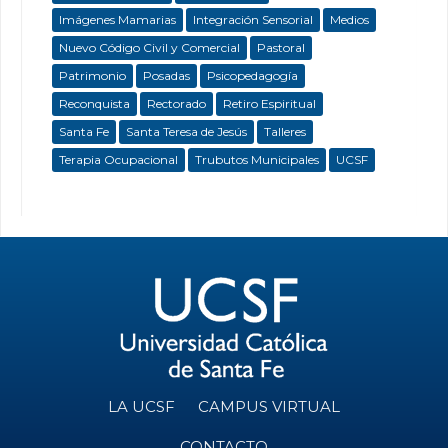
Imágenes Mamarias
Integración Sensorial
Medios
Nuevo Código Civil y Comercial
Pastoral
Patrimonio
Posadas
Psicopedagogía
Reconquista
Rectorado
Retiro Espiritual
Santa Fe
Santa Teresa de Jesús
Talleres
Terapia Ocupacional
Trubutos Municipales
UCSF
LA UCSF
CAMPUS VIRTUAL
CONTACTO