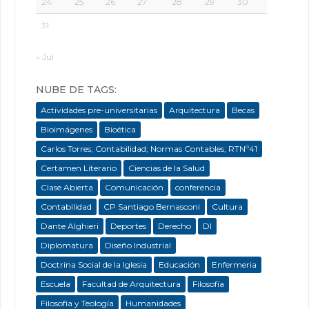
24
25
26
27
28
29
30
31
« Jul
NUBE DE TAGS:
Actividades pre-universitarias
Arquitectura
Becas
Bioimágenes
Bioética
Carlos Torres; Contabilidad; Normas Contables; RTNº41
Certamen Literario
Ciencias de la Salud
Clase Abierta
Comunicación
conferencia
Contabilidad
CP Santiago Bernasconi
Cultura
Dante Alghieri
Deportes
Derecho
DI
Diplomatura
Diseño Industrial
Doctrina Social de la Iglesia
Educación
Enfermeria
Escuela
Facultad de Arquitectura
Filosofía
Filosofía y Teología
Humanidades