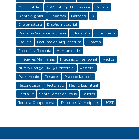
Contabilidad
CP Santiago Bernasconi
Cultura
Dante Alghieri
Deportes
Derecho
DI
Diplomatura
Diseño Industrial
Doctrina Social de la Iglesia
Educación
Enfermeria
Escuela
Facultad de Arquitectura
Filosofía
Filosofía y Teología
Humanidades
Imágenes Mamarias
Integración Sensorial
Medios
Nuevo Código Civil y Comercial
Pastoral
Patrimonio
Posadas
Psicopedagogía
Reconquista
Rectorado
Retiro Espiritual
Santa Fe
Santa Teresa de Jesús
Talleres
Terapia Ocupacional
Trubutos Municipales
UCSF