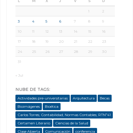
L
M
X
J
V
S
D
1
2
3
4
5
6
7
8
9
10
11
12
13
14
15
16
17
18
19
20
21
22
23
24
25
26
27
28
29
30
31
« Jul
NUBE DE TAGS:
Actividades pre-universitarias
Arquitectura
Becas
Bioimágenes
Bioética
Carlos Torres; Contabilidad; Normas Contables; RTNº41
Certamen Literario
Ciencias de la Salud
Clase Abierta
Comunicación
conferencia