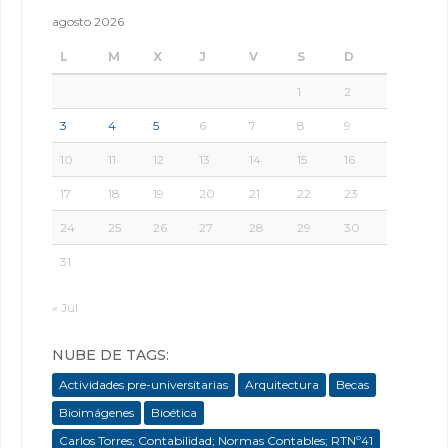
agosto 2026
L
M
X
J
V
S
D
1
2
3
4
5
6
7
8
9
10
11
12
13
14
15
16
17
18
19
20
21
22
23
24
25
26
27
28
29
30
31
« Jul
NUBE DE TAGS:
Actividades pre-universitarias
Arquitectura
Becas
Bioimágenes
Bioética
Carlos Torres; Contabilidad; Normas Contables; RTNº41