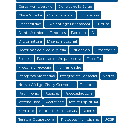
Certamen Literario
Ciencias de la Salud
Clase Abierta
Comunicación
conferencia
Contabilidad
CP Santiago Bernasconi
Cultura
Dante Alghieri
Deportes
Derecho
DI
Diplomatura
Diseño Industrial
Doctrina Social de la Iglesia
Educación
Enfermeria
Escuela
Facultad de Arquitectura
Filosofía
Filosofía y Teología
Humanidades
Imágenes Mamarias
Integración Sensorial
Medios
Nuevo Código Civil y Comercial
Pastoral
Patrimonio
Posadas
Psicopedagogía
Reconquista
Rectorado
Retiro Espiritual
Santa Fe
Santa Teresa de Jesús
Talleres
Terapia Ocupacional
Trubutos Municipales
UCSF