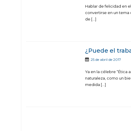
Hablar de felicidad en 
convertirse en un tema
de […]
¿Puede el traba
25 de abril de 2017
Ya en la célebre “Ética
naturaleza, como un bie
medida […]