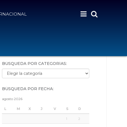
ERNACIONAL
BÚSQUEDA POR PALABRAS:
BÚSQUEDA POR CATEGORÍAS:
Búsqueda por categorías:
BÚSQUEDA POR FECHA:
agosto 2026
L
M
X
J
V
S
D
1
2