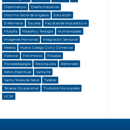
Diplomatura
Diseño Industrial
Doctrina Social de la Iglesia
Educación
Enfermeria
Escuela
Facultad de Arquitectura
Filosofía
Filosofía y Teología
Humanidades
Imágenes Mamarias
Integración Sensorial
Medios
Nuevo Código Civil y Comercial
Pastoral
Patrimonio
Posadas
Psicopedagogía
Reconquista
Rectorado
Retiro Espiritual
Santa Fe
Santa Teresa de Jesús
Talleres
Terapia Ocupacional
Trubutos Municipales
UCSF