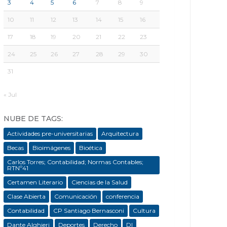
3
4
5
6
7
8
9
10
11
12
13
14
15
16
17
18
19
20
21
22
23
24
25
26
27
28
29
30
31
« Jul
NUBE DE TAGS:
Actividades pre-universitarias
Arquitectura
Becas
Bioimágenes
Bioética
Carlos Torres; Contabilidad; Normas Contables;
RTNº41
Certamen Literario
Ciencias de la Salud
Clase Abierta
Comunicación
conferencia
Contabilidad
CP Santiago Bernasconi
Cultura
Dante Alghieri
Deportes
Derecho
DI