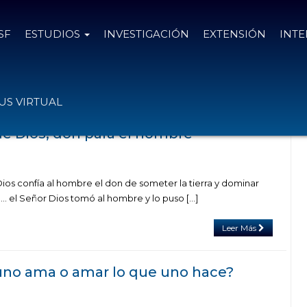
SF
ESTUDIOS
INVESTIGACIÓN
EXTENSIÓN
INT
el tag felicidad en el trabajo
S VIRTUAL
de Dios, don para el hombre
Dios confía al hombre el don de someter la tierra y dominar
“… el Señor Dios tomó al hombre y lo puso […]
Leer Más
uno ama o amar lo que uno hace?