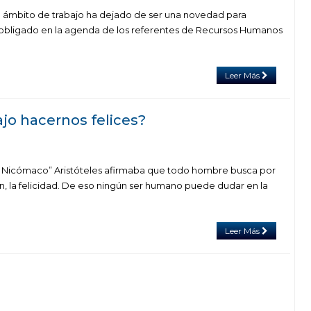
el ámbito de trabajo ha dejado de ser una novedad para
 obligado en la agenda de los referentes de Recursos Humanos
Leer Más
jo hacernos felices?
 a Nicómaco” Aristóteles afirmaba que todo hombre busca por
n, la felicidad. De eso ningún ser humano puede dudar en la
Leer Más