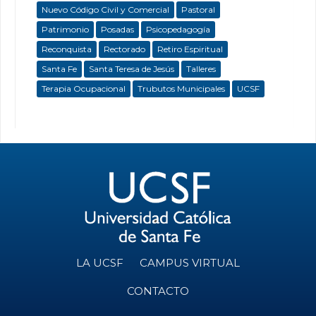
Nuevo Código Civil y Comercial
Pastoral
Patrimonio
Posadas
Psicopedagogía
Reconquista
Rectorado
Retiro Espiritual
Santa Fe
Santa Teresa de Jesús
Talleres
Terapia Ocupacional
Trubutos Municipales
UCSF
LA UCSF
CAMPUS VIRTUAL
CONTACTO