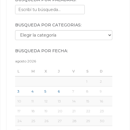
BÚSQUEDA POR CATEGORÍAS:
Búsqueda por categorías:
BÚSQUEDA POR FECHA:
agosto 2026
L
M
X
J
V
S
D
1
2
3
4
5
6
7
8
9
10
11
12
13
14
15
16
17
18
19
20
21
22
23
24
25
26
27
28
29
30