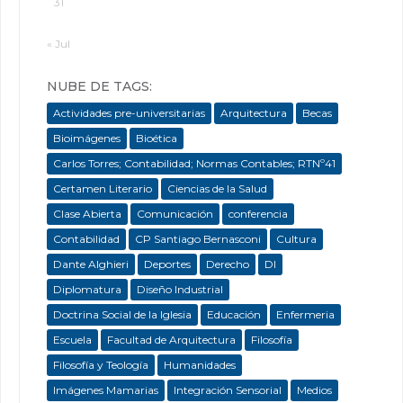
31
« Jul
NUBE DE TAGS:
Actividades pre-universitarias
Arquitectura
Becas
Bioimágenes
Bioética
Carlos Torres; Contabilidad; Normas Contables; RTNº41
Certamen Literario
Ciencias de la Salud
Clase Abierta
Comunicación
conferencia
Contabilidad
CP Santiago Bernasconi
Cultura
Dante Alghieri
Deportes
Derecho
DI
Diplomatura
Diseño Industrial
Doctrina Social de la Iglesia
Educación
Enfermeria
Escuela
Facultad de Arquitectura
Filosofía
Filosofía y Teología
Humanidades
Imágenes Mamarias
Integración Sensorial
Medios