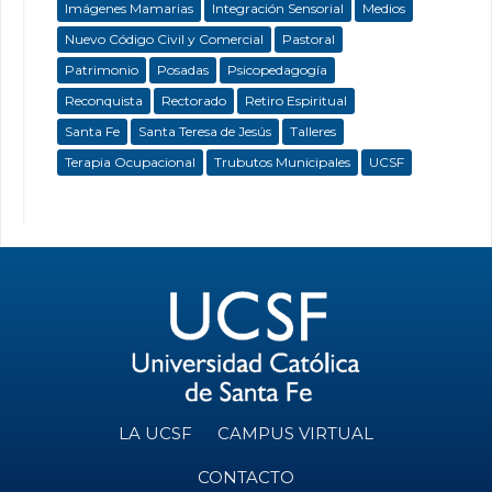
Imágenes Mamarias
Integración Sensorial
Medios
Nuevo Código Civil y Comercial
Pastoral
Patrimonio
Posadas
Psicopedagogía
Reconquista
Rectorado
Retiro Espiritual
Santa Fe
Santa Teresa de Jesús
Talleres
Terapia Ocupacional
Trubutos Municipales
UCSF
LA UCSF
CAMPUS VIRTUAL
CONTACTO