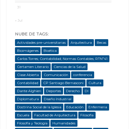
31
« Jul
NUBE DE TAGS:
Actividades pre-universitarias
Arquitectura
Becas
Bioimágenes
Bioética
Carlos Torres; Contabilidad; Normas Contables; RTNº41
Certamen Literario
Ciencias de la Salud
Clase Abierta
Comunicación
conferencia
Contabilidad
CP Santiago Bernasconi
Cultura
Dante Alghieri
Deportes
Derecho
DI
Diplomatura
Diseño Industrial
Doctrina Social de la Iglesia
Educación
Enfermeria
Escuela
Facultad de Arquitectura
Filosofía
Filosofía y Teología
Humanidades