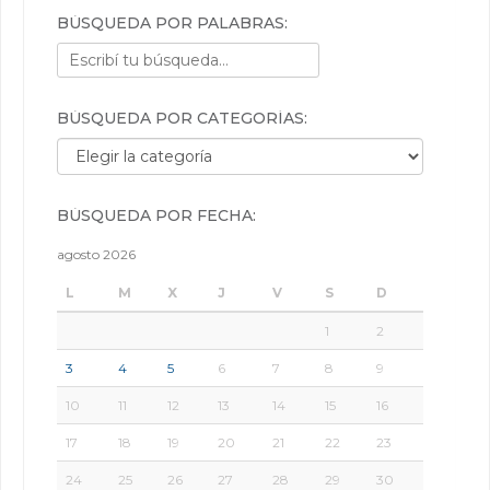
BÚSQUEDA POR PALABRAS:
BÚSQUEDA POR CATEGORÍAS:
Búsqueda por categorías:
BÚSQUEDA POR FECHA:
agosto 2026
L
M
X
J
V
S
D
1
2
3
4
5
6
7
8
9
10
11
12
13
14
15
16
17
18
19
20
21
22
23
24
25
26
27
28
29
30