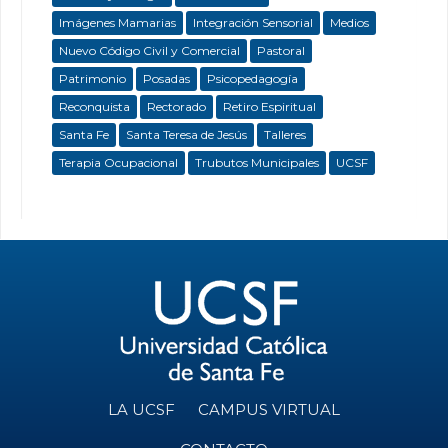
Imágenes Mamarias
Integración Sensorial
Medios
Nuevo Código Civil y Comercial
Pastoral
Patrimonio
Posadas
Psicopedagogía
Reconquista
Rectorado
Retiro Espiritual
Santa Fe
Santa Teresa de Jesús
Talleres
Terapia Ocupacional
Trubutos Municipales
UCSF
LA UCSF
CAMPUS VIRTUAL