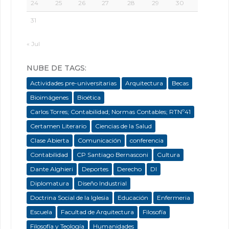
24
25
26
27
28
29
30
31
« Jul
NUBE DE TAGS:
Actividades pre-universitarias
Arquitectura
Becas
Bioimágenes
Bioética
Carlos Torres; Contabilidad; Normas Contables; RTNº41
Certamen Literario
Ciencias de la Salud
Clase Abierta
Comunicación
conferencia
Contabilidad
CP Santiago Bernasconi
Cultura
Dante Alghieri
Deportes
Derecho
DI
Diplomatura
Diseño Industrial
Doctrina Social de la Iglesia
Educación
Enfermeria
Escuela
Facultad de Arquitectura
Filosofía
Filosofía y Teología
Humanidades