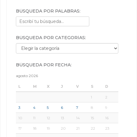
BÚSQUEDA POR PALABRAS:
BÚSQUEDA POR CATEGORÍAS:
Búsqueda por categorías:
BÚSQUEDA POR FECHA:
agosto 2026
L
M
X
J
V
S
D
1
2
3
4
5
6
7
8
9
10
11
12
13
14
15
16
17
18
19
20
21
22
23