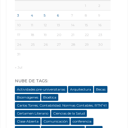
1
2
3
4
5
6
7
8
9
10
11
12
13
14
15
16
17
18
19
20
21
22
23
24
25
26
27
28
29
30
31
« Jul
NUBE DE TAGS:
Actividades pre-universitarias
Arquitectura
Becas
Bioimágenes
Bioética
Carlos Torres; Contabilidad; Normas Contables; RTNº41
Certamen Literario
Ciencias de la Salud
Clase Abierta
Comunicación
conferencia