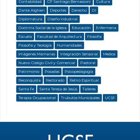
Contabilidad
CP Santiago Bernasconi
Cultura
Dante Alghieri
Deportes
Derecho
DI
Diplomatura
Diseño Industrial
Doctrina Social de la Iglesia
Educación
Enfermeria
Escuela
Facultad de Arquitectura
Filosofía
Filosofía y Teología
Humanidades
Imágenes Mamarias
Integración Sensorial
Medios
Nuevo Código Civil y Comercial
Pastoral
Patrimonio
Posadas
Psicopedagogía
Reconquista
Rectorado
Retiro Espiritual
Santa Fe
Santa Teresa de Jesús
Talleres
Terapia Ocupacional
Trubutos Municipales
UCSF