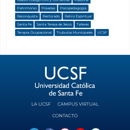
Patrimonio
Posadas
Psicopedagogía
Reconquista
Rectorado
Retiro Espiritual
Santa Fe
Santa Teresa de Jesús
Talleres
Terapia Ocupacional
Trubutos Municipales
UCSF
LA UCSF
CAMPUS VIRTUAL
CONTACTO