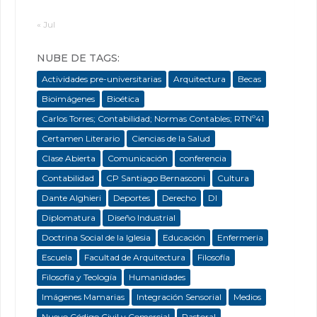
« Jul
NUBE DE TAGS:
Actividades pre-universitarias
Arquitectura
Becas
Bioimágenes
Bioética
Carlos Torres; Contabilidad; Normas Contables; RTNº41
Certamen Literario
Ciencias de la Salud
Clase Abierta
Comunicación
conferencia
Contabilidad
CP Santiago Bernasconi
Cultura
Dante Alghieri
Deportes
Derecho
DI
Diplomatura
Diseño Industrial
Doctrina Social de la Iglesia
Educación
Enfermeria
Escuela
Facultad de Arquitectura
Filosofía
Filosofía y Teología
Humanidades
Imágenes Mamarias
Integración Sensorial
Medios
Nuevo Código Civil y Comercial
Pastoral