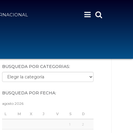
ERNACIONAL
BÚSQUEDA POR PALABRAS:
BÚSQUEDA POR CATEGORÍAS:
Búsqueda por categorías:
BÚSQUEDA POR FECHA:
agosto 2026
L
M
X
J
V
S
D
1
2