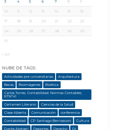
3
4
5
6
7
8
9
10
11
12
13
14
15
16
17
18
19
20
21
22
23
24
25
26
27
28
29
30
31
« Jul
NUBE DE TAGS:
Actividades pre-universitarias
Arquitectura
Becas
Bioimágenes
Bioética
Carlos Torres; Contabilidad; Normas Contables;
RTNº41
Certamen Literario
Ciencias de la Salud
Clase Abierta
Comunicación
conferencia
Contabilidad
CP Santiago Bernasconi
Cultura
Dante Alghieri
Deportes
Derecho
DI