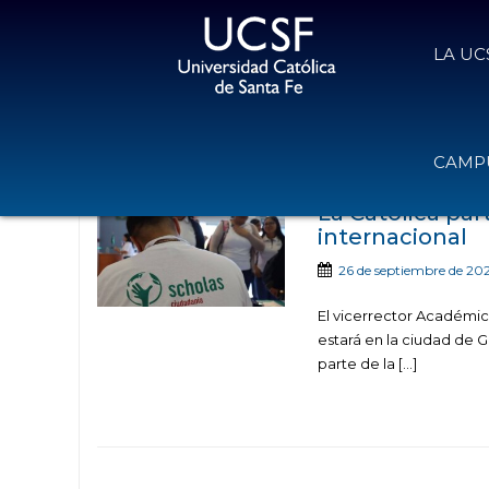
LA UC
Noticias publicada
CAMPU
La Católica pa
internacional
26 de septiembre de 20
El vicerrector Académico
estará en la ciudad de G
parte de la […]