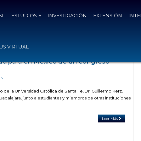
SF
ESTUDIOS
INVESTIGACIÓN
EXTENSIÓN
INT
s con el tag Guadalajara
S VIRTUAL
rticipará en México de un congreso
23
 de la Universidad Católica de Santa Fe, Dr. Guillermo Kerz,
uadalajara, junto a estudiantes y miembros de otras instituciones
Leer Más