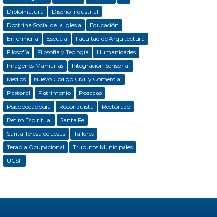
Diplomatura
Diseño Industrial
Doctrina Social de la Iglesia
Educación
Enfermeria
Escuela
Facultad de Arquitectura
Filosofía
Filosofía y Teología
Humanidades
Imágenes Mamarias
Integración Sensorial
Medios
Nuevo Código Civil y Comercial
Pastoral
Patrimonio
Posadas
Psicopedagogía
Reconquista
Rectorado
Retiro Espiritual
Santa Fe
Santa Teresa de Jesús
Talleres
Terapia Ocupacional
Trubutos Municipales
UCSF