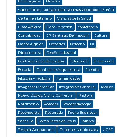
Bioimágenes
Bioética
Carlos Torres; Contabilidad; Normas Contables; RTNº41
Certamen Literario
Ciencias de la Salud
Clase Abierta
Comunicación
conferencia
Contabilidad
CP Santiago Bernasconi
Cultura
Dante Alghieri
Deportes
Derecho
DI
Diplomatura
Diseño Industrial
Doctrina Social de la Iglesia
Educación
Enfermeria
Escuela
Facultad de Arquitectura
Filosofía
Filosofía y Teología
Humanidades
Imágenes Mamarias
Integración Sensorial
Medios
Nuevo Código Civil y Comercial
Pastoral
Patrimonio
Posadas
Psicopedagogía
Reconquista
Rectorado
Retiro Espiritual
Santa Fe
Santa Teresa de Jesús
Talleres
Terapia Ocupacional
Trubutos Municipales
UCSF