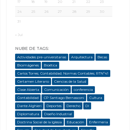
17
18
19
20
21
22
23
24
25
26
27
28
29
30
31
« Jul
NUBE DE TAGS:
Actividades pre-universitarias
Arquitectura
Becas
Bioimágenes
Bioética
Carlos Torres; Contabilidad; Normas Contables; RTNº41
Certamen Literario
Ciencias de la Salud
Clase Abierta
Comunicación
conferencia
Contabilidad
CP Santiago Bernasconi
Cultura
Dante Alghieri
Deportes
Derecho
DI
Diplomatura
Diseño Industrial
Doctrina Social de la Iglesia
Educación
Enfermeria