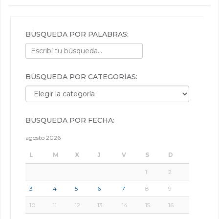
BÚSQUEDA POR PALABRAS:
BÚSQUEDA POR CATEGORÍAS:
Búsqueda por categorías:
BÚSQUEDA POR FECHA:
agosto 2026
L
M
X
J
V
S
D
1
2
3
4
5
6
7
8
9
10
11
12
13
14
15
16