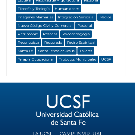
Escuela
Facultad de Arquitectura
Filosofía
Filosofía y Teología
Humanidades
Imágenes Mamarias
Integración Sensorial
Medios
Nuevo Código Civil y Comercial
Pastoral
Patrimonio
Posadas
Psicopedagogía
Reconquista
Rectorado
Retiro Espiritual
Santa Fe
Santa Teresa de Jesús
Talleres
Terapia Ocupacional
Trubutos Municipales
UCSF
LA UCSF
CAMPUS VIRTUAL