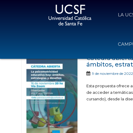
LA UC
Noticias publicadas con 
CAMPU
Cátedra abierta
ámbitos, estrat
9 de noviembre de 2022
Esta propuesta ofrece a 
de acceder a temáticas
cursando), desde la dise