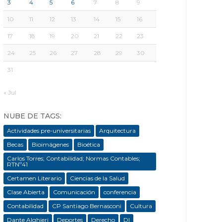
3
4
5
6
7
8
9
10
11
12
13
14
15
16
17
18
19
20
21
22
23
24
25
26
27
28
29
30
31
« Jul
NUBE DE TAGS:
Actividades pre-universitarias
Arquitectura
Becas
Bioimágenes
Bioética
Carlos Torres; Contabilidad; Normas Contables;
RTNº41
Certamen Literario
Ciencias de la Salud
Clase Abierta
Comunicación
conferencia
Contabilidad
CP Santiago Bernasconi
Cultura
Dante Alghieri
Deportes
Derecho
DI