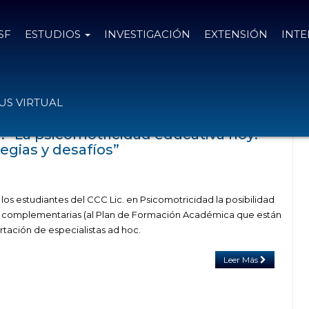
SF
ESTUDIOS
INVESTIGACIÓN
EXTENSIÓN
INT
el tag intervención psicomotriz
S VIRTUAL
: “La psicomotricidad educativa hoy:
egias y desafíos”
los estudiantes del CCC Lic. en Psicomotricidad la posibilidad
 complementarias (al Plan de Formación Académica que están
rtación de especialistas ad hoc.
Leer Más