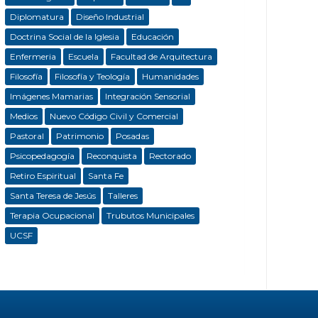
Diplomatura
Diseño Industrial
Doctrina Social de la Iglesia
Educación
Enfermeria
Escuela
Facultad de Arquitectura
Filosofía
Filosofía y Teología
Humanidades
Imágenes Mamarias
Integración Sensorial
Medios
Nuevo Código Civil y Comercial
Pastoral
Patrimonio
Posadas
Psicopedagogía
Reconquista
Rectorado
Retiro Espiritual
Santa Fe
Santa Teresa de Jesús
Talleres
Terapia Ocupacional
Trubutos Municipales
UCSF