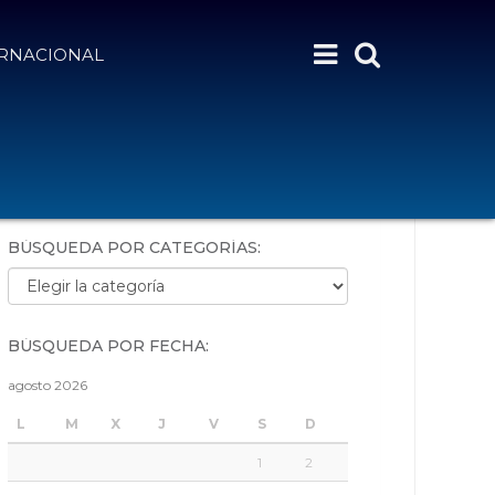
ERNACIONAL
BÚSQUEDA POR PALABRAS:
BÚSQUEDA POR CATEGORÍAS:
Búsqueda por categorías:
BÚSQUEDA POR FECHA:
agosto 2026
L
M
X
J
V
S
D
1
2