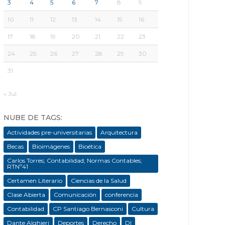
3
4
5
6
7
8
9
10
11
12
13
14
15
16
17
18
19
20
21
22
23
24
25
26
27
28
29
30
31
« Jul
NUBE DE TAGS:
Actividades pre-universitarias
Arquitectura
Becas
Bioimágenes
Bioética
Carlos Torres; Contabilidad; Normas Contables;
RTNº41
Certamen Literario
Ciencias de la Salud
Clase Abierta
Comunicación
conferencia
Contabilidad
CP Santiago Bernasconi
Cultura
Dante Alghieri
Deportes
Derecho
DI