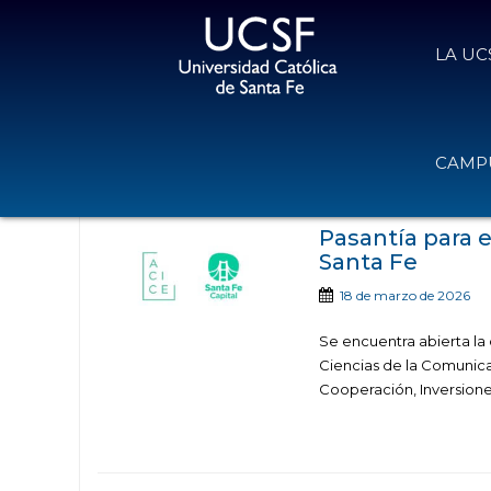
LA UC
Noticias publicadas con el tag 
CAMPU
Municipali
Pasantía para 
Santa Fe
18 de marzo de 2026
Se encuentra abierta la 
Ciencias de la Comunica
Cooperación, Inversione