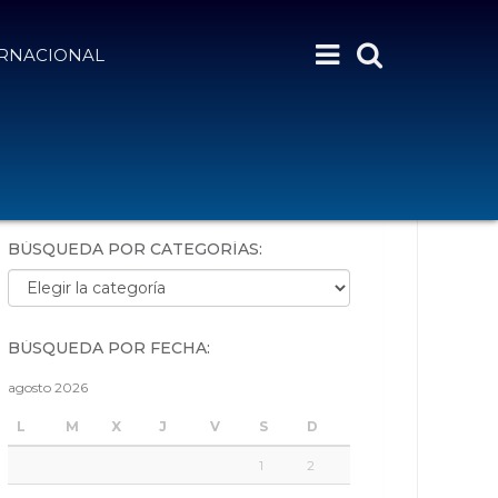
ERNACIONAL
BÚSQUEDA POR PALABRAS:
BÚSQUEDA POR CATEGORÍAS:
Búsqueda por categorías:
BÚSQUEDA POR FECHA:
agosto 2026
L
M
X
J
V
S
D
1
2