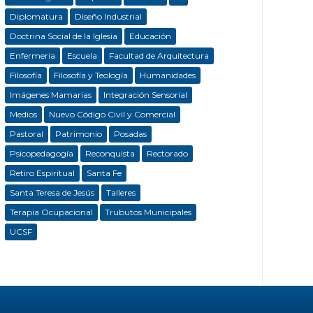
Diplomatura
Diseño Industrial
Doctrina Social de la Iglesia
Educación
Enfermeria
Escuela
Facultad de Arquitectura
Filosofía
Filosofía y Teología
Humanidades
Imágenes Mamarias
Integración Sensorial
Medios
Nuevo Código Civil y Comercial
Pastoral
Patrimonio
Posadas
Psicopedagogía
Reconquista
Rectorado
Retiro Espiritual
Santa Fe
Santa Teresa de Jesús
Talleres
Terapia Ocupacional
Trubutos Municipales
UCSF