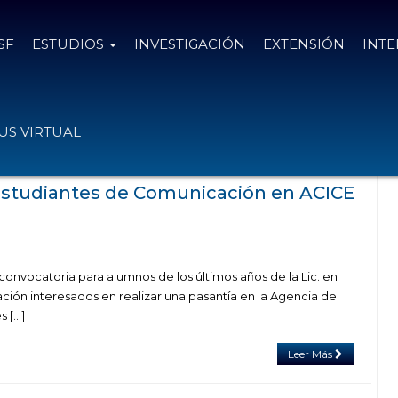
SF
ESTUDIOS
INVESTIGACIÓN
EXTENSIÓN
INT
Inversiones y Comercio Exterior de la
S VIRTUAL
dad de Santa Fe.
estudiantes de Comunicación en ACICE
convocatoria para alumnos de los últimos años de la Lic. en
ción interesados en realizar una pasantía en la Agencia de
s […]
Leer Más