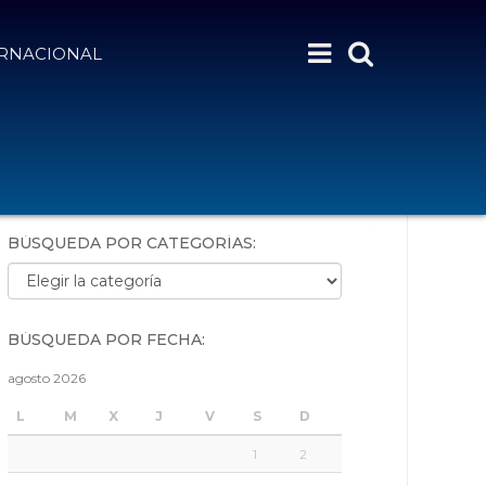
ERNACIONAL
BÚSQUEDA POR PALABRAS:
BÚSQUEDA POR CATEGORÍAS:
Búsqueda por categorías:
BÚSQUEDA POR FECHA:
agosto 2026
L
M
X
J
V
S
D
1
2