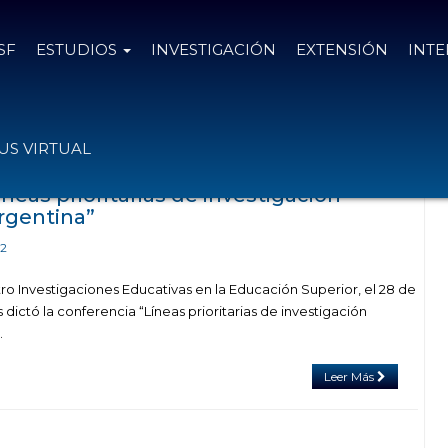
SF
ESTUDIOS
INVESTIGACIÓN
EXTENSIÓN
INT
el tag investigación educativa
S VIRTUAL
neas prioritarias de investigación
rgentina”
22
ro Investigaciones Educativas en la Educación Superior, el 28 de
s dictó la conferencia “Líneas prioritarias de investigación
”.
Leer Más