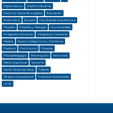
Diplomatura
Diseño Industrial
Doctrina Social de la Iglesia
Educación
Enfermeria
Escuela
Facultad de Arquitectura
Filosofía
Filosofía y Teología
Humanidades
Imágenes Mamarias
Integración Sensorial
Medios
Nuevo Código Civil y Comercial
Pastoral
Patrimonio
Posadas
Psicopedagogía
Reconquista
Rectorado
Retiro Espiritual
Santa Fe
Santa Teresa de Jesús
Talleres
Terapia Ocupacional
Trubutos Municipales
UCSF