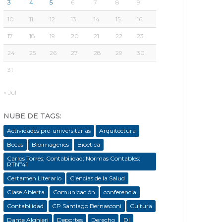
3
4
5
6
7
8
9
10
11
12
13
14
15
16
17
18
19
20
21
22
23
24
25
26
27
28
29
30
31
« Jul
NUBE DE TAGS:
Actividades pre-universitarias
Arquitectura
Becas
Bioimágenes
Bioética
Carlos Torres; Contabilidad; Normas Contables;
RTNº41
Certamen Literario
Ciencias de la Salud
Clase Abierta
Comunicación
conferencia
Contabilidad
CP Santiago Bernasconi
Cultura
Dante Alghieri
Deportes
Derecho
DI