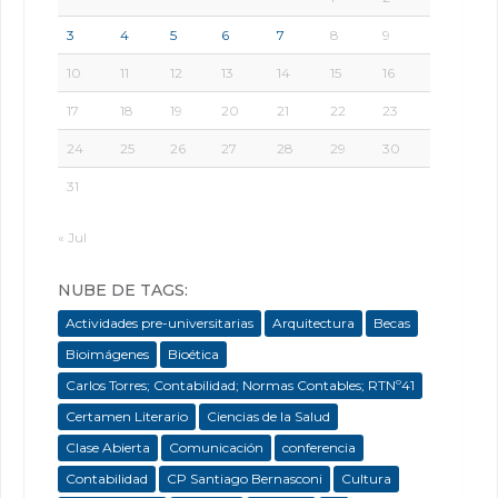
3
4
5
6
7
8
9
10
11
12
13
14
15
16
17
18
19
20
21
22
23
24
25
26
27
28
29
30
31
« Jul
NUBE DE TAGS:
Actividades pre-universitarias
Arquitectura
Becas
Bioimágenes
Bioética
Carlos Torres; Contabilidad; Normas Contables; RTNº41
Certamen Literario
Ciencias de la Salud
Clase Abierta
Comunicación
conferencia
Contabilidad
CP Santiago Bernasconi
Cultura