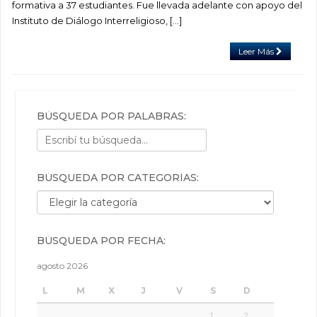
formativa a 37 estudiantes. Fue llevada adelante con apoyo del
Instituto de Diálogo Interreligioso, […]
Leer Más
BÚSQUEDA POR PALABRAS:
BÚSQUEDA POR CATEGORÍAS:
Búsqueda por categorías:
BÚSQUEDA POR FECHA:
agosto 2026
L
M
X
J
V
S
D
1
2