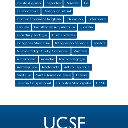
Dante Alghieri
Deportes
Derecho
DI
Diplomatura
Diseño Industrial
Doctrina Social de la Iglesia
Educación
Enfermeria
Escuela
Facultad de Arquitectura
Filosofía
Filosofía y Teología
Humanidades
Imágenes Mamarias
Integración Sensorial
Medios
Nuevo Código Civil y Comercial
Pastoral
Patrimonio
Posadas
Psicopedagogía
Reconquista
Rectorado
Retiro Espiritual
Santa Fe
Santa Teresa de Jesús
Talleres
Terapia Ocupacional
Trubutos Municipales
UCSF