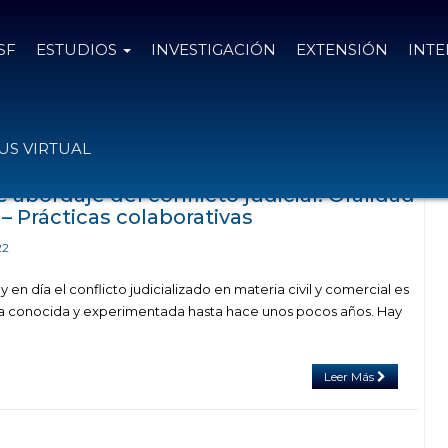
SF
ESTUDIOS
INVESTIGACIÓN
EXTENSIÓN
INT
das con el tag juicios
S VIRTUAL
abordaje del conflicto judicial: Oralidad
 – Prácticas colaborativas
22
en día el conflicto judicializado en materia civil y comercial es
 la conocida y experimentada hasta hace unos pocos años. Hay
Leer Más