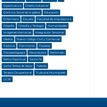
Diplomatura
Diseño Industrial
Doctrina Social de la Iglesia
Educación
Enfermeria
Escuela
Facultad de Arquitectura
Filosofía
Filosofía y Teología
Humanidades
Imágenes Mamarias
Integración Sensorial
Medios
Nuevo Código Civil y Comercial
Pastoral
Patrimonio
Posadas
Psicopedagogía
Reconquista
Rectorado
Retiro Espiritual
Santa Fe
Santa Teresa de Jesús
Talleres
Terapia Ocupacional
Trubutos Municipales
UCSF