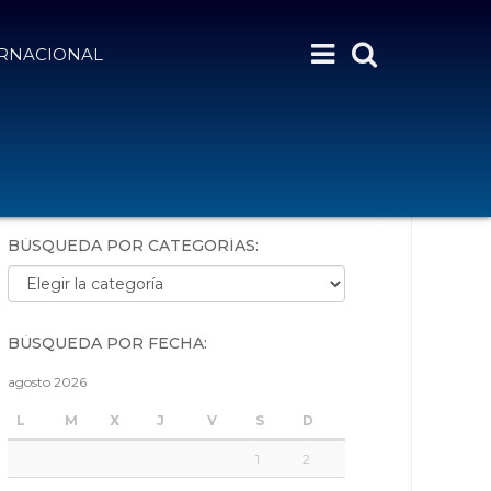
ERNACIONAL
BÚSQUEDA POR PALABRAS:
BÚSQUEDA POR CATEGORÍAS:
Búsqueda por categorías:
BÚSQUEDA POR FECHA:
agosto 2026
L
M
X
J
V
S
D
1
2