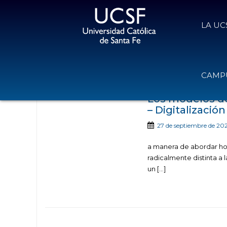
LA UC
Noticias publica
CAMPU
Los modelos de 
– Digitalización
27 de septiembre de 20
a manera de abordar hoy 
radicalmente distinta a
un […]