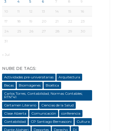
3
4
5
6
7
8
9
10
11
12
13
14
15
16
17
18
19
20
21
22
23
24
25
26
27
28
29
30
31
« Jul
NUBE DE TAGS:
Actividades pre-universitarias
Arquitectura
Becas
Bioimágenes
Bioética
Carlos Torres; Contabilidad; Normas Contables;
RTNº41
Certamen Literario
Ciencias de la Salud
Clase Abierta
Comunicación
conferencia
Contabilidad
CP Santiago Bernasconi
Cultura
Dante Alghieri
Deportes
Derecho
DI