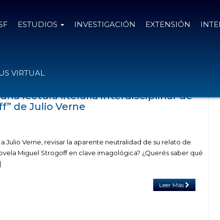
SF
ESTUDIOS
INVESTIGACIÓN
EXTENSIÓN
INT
s con el tag julio verne
S VIRTUAL
na lectura literaria interdisciplinar de
f” de Julio Verne
a Julio Verne, revisar la aparente neutralidad de su relato de
novela Miguel Strogoff en clave imagológica? ¿Querés saber qué
]
Leer Más