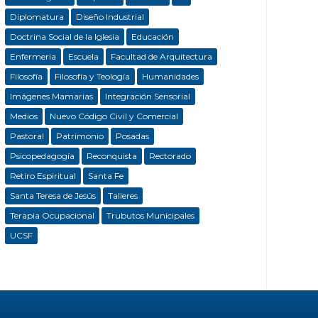
Diplomatura
Diseño Industrial
Doctrina Social de la Iglesia
Educación
Enfermeria
Escuela
Facultad de Arquitectura
Filosofía
Filosofía y Teología
Humanidades
Imágenes Mamarias
Integración Sensorial
Medios
Nuevo Código Civil y Comercial
Pastoral
Patrimonio
Posadas
Psicopedagogía
Reconquista
Rectorado
Retiro Espiritual
Santa Fe
Santa Teresa de Jesús
Talleres
Terapia Ocupacional
Trubutos Municipales
UCSF