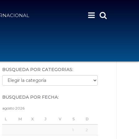
ERNACIONAL
BÚSQUEDA POR PALABRAS:
BÚSQUEDA POR CATEGORÍAS:
Búsqueda por categorías:
BÚSQUEDA POR FECHA:
agosto 2026
L
M
X
J
V
S
D
1
2