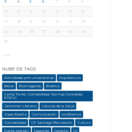
3
4
5
6
7
8
9
10
11
12
13
14
15
16
17
18
19
20
21
22
23
24
25
26
27
28
29
30
31
« Jul
NUBE DE TAGS:
Actividades pre-universitarias
Arquitectura
Becas
Bioimágenes
Bioética
Carlos Torres; Contabilidad; Normas Contables;
RTNº41
Certamen Literario
Ciencias de la Salud
Clase Abierta
Comunicación
conferencia
Contabilidad
CP Santiago Bernasconi
Cultura
Dante Alghieri
Deportes
Derecho
DI