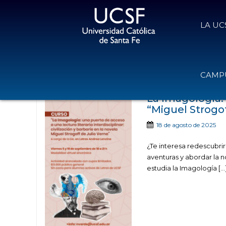
LA UC
Noticias publicada
CAMPU
La Imagología: u
“Miguel Strogof
18 de agosto de 2025
¿Te interesa redescubrir 
aventuras y abordar la 
estudia la Imagología […