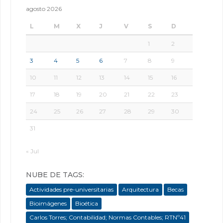
agosto 2026
L
M
X
J
V
S
D
1
2
3
4
5
6
7
8
9
10
11
12
13
14
15
16
17
18
19
20
21
22
23
24
25
26
27
28
29
30
31
« Jul
NUBE DE TAGS:
Actividades pre-universitarias
Arquitectura
Becas
Bioimágenes
Bioética
Carlos Torres; Contabilidad; Normas Contables; RTNº41