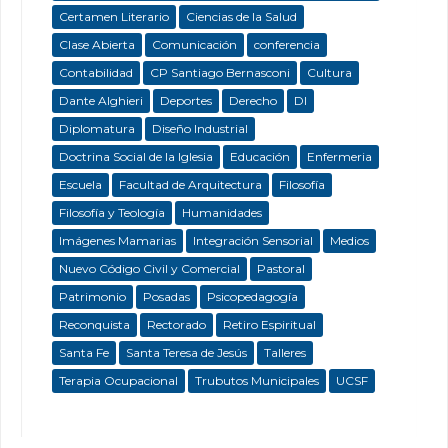
Certamen Literario
Ciencias de la Salud
Clase Abierta
Comunicación
conferencia
Contabilidad
CP Santiago Bernasconi
Cultura
Dante Alghieri
Deportes
Derecho
DI
Diplomatura
Diseño Industrial
Doctrina Social de la Iglesia
Educación
Enfermeria
Escuela
Facultad de Arquitectura
Filosofía
Filosofía y Teología
Humanidades
Imágenes Mamarias
Integración Sensorial
Medios
Nuevo Código Civil y Comercial
Pastoral
Patrimonio
Posadas
Psicopedagogía
Reconquista
Rectorado
Retiro Espiritual
Santa Fe
Santa Teresa de Jesús
Talleres
Terapia Ocupacional
Trubutos Municipales
UCSF